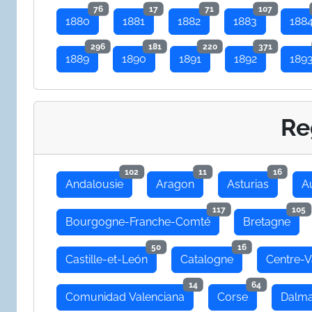
76
17
71
107
1880
1881
1882
1883
188
296
181
220
371
1889
1890
1891
1892
189
Re
102
11
16
Andalousie
Aragon
Asturias
A
117
105
Bourgogne-Franche-Comté
Bretagne
50
16
Castille-et-León
Catalogne
Centre-V
14
64
Comunidad Valenciana
Corse
Dalma