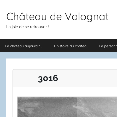
Aller
au
Château de Volognat
contenu
La joie de se retrouver !
Le château aujourd’hui
L’histoire du château
Le person
3016