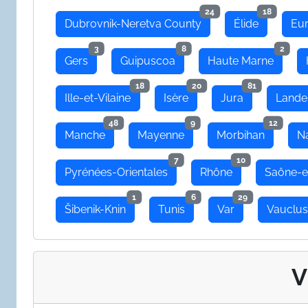
24
18
Dubrovnik-Neretva County
Élide
Eu
3
8
2
Gers
Guipuscoa
Haute Marne
18
20
81
Ille-et-Vilaine
Isère
Jura
Lande
48
9
12
Manche
Mayenne
Morbihan
N
7
10
Pyrénées-Orientales
Rhône
Saône-e
1
6
29
Šibenik-Knin
Tunis
Var
Vauclu
V