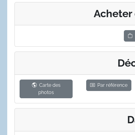
Acheter
Déc
Carte des
Par référence
photos
D