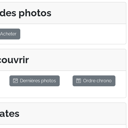
 des photos
Acheter
ouvrir
Dernières photos
Ordre chrono
ates