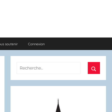
us soutenir
Connexion
Recherche
pour
Recherch
: