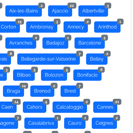
2
22
3
Aix-les-Bains
Ajaccio
Albertville
15
3
2
1
 Corton
Ambronay
Annecy
Arinthod
2
1
5
Avranches
Badajoz
Barcelone
8
7
2
ais
Bellegarde-sur-Valserine
Belley
3
5
5
6
ex
Bilbao
Bolozon
Bonifacio
14
2
7
Braga
Brenod
Brest
14
4
2
21
Caen
Cahors
Calcatoggio
Cannes
7
1
1
2
hagene
Casalabriva
Cauro
Ceignes