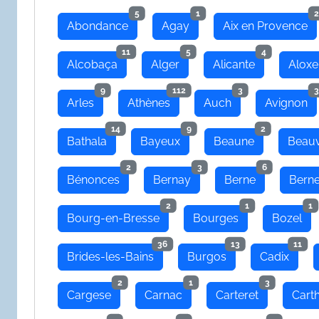
5
1
2
Abondance
Agay
Aix en Provence
11
5
4
Alcobaça
Alger
Alicante
Aloxe
9
112
3
3
Arles
Athènes
Auch
Avignon
14
9
2
Bathala
Bayeux
Beaune
Beauv
2
3
6
Bénonces
Bernay
Berne
Bern
2
1
1
Bourg-en-Bresse
Bourges
Bozel
36
13
11
Brides-les-Bains
Burgos
Cadix
2
1
3
Cargese
Carnac
Carteret
Cart