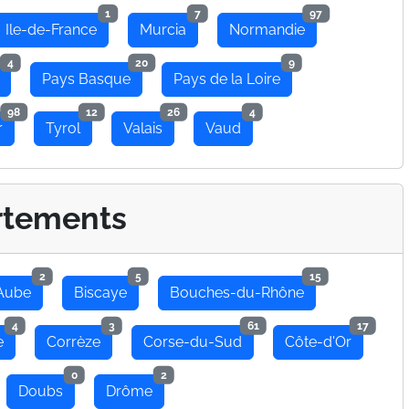
1
7
97
Ile-de-France
Murcia
Normandie
4
20
9
Pays Basque
Pays de la Loire
98
12
26
4
r
Tyrol
Valais
Vaud
rtements
2
5
15
Aube
Biscaye
Bouches-du-Rhône
4
3
61
17
e
Corrèze
Corse-du-Sud
Côte-d'Or
0
2
Doubs
Drôme