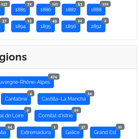
137
72
121
53
110
4
1885
1886
1887
1888
37
13
49
22
2
3
1894
1895
1896
2892
gions
474
uvergne-Rhône-Alpes
4
14
Cantabria
Castilla–La Mancha
2
20
al de Loire
Comitat d'Istrie
24
1
37
11
tia
Extremadura
Galice
Grand Est