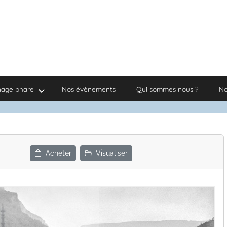
nage phare
Nos évènements
Qui sommes nous ?
No
Acheter
Visualiser