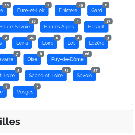
10
1
49
2
re
Eure-et-Loir
Finistère
Gard
18
3
17
Haute-Savoie
Hautes Alpes
Hérault
2
21
0
4
3
s
Leiria
Loire
Lot
Lozère
7
8
26
avarre
Oise
Puy-de-Dôme
5
14
57
t-Loire
Saône-et-Loire
Savoie
7
7
se
Vosges
illes