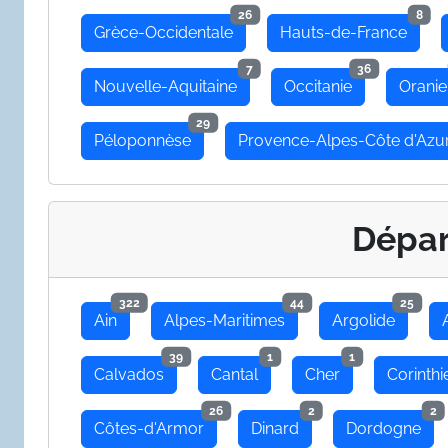
26
8
Grèce-Occidentale
Hauts-de-France
7
36
Nouvelle-Aquitaine
Occitanie
Oranie
29
Péloponnèse
Provence-Alpes-Côte d'Azu
Dépa
322
44
25
Ain
Alpes-Maritimes
Argolide
39
1
1
Calvados
Cantal
Cher
Corinthi
26
2
2
Côtes-d'Armor
Dinard
Dordogne