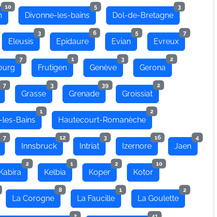
10
5
3
n
Divonne-les-bains
Dol-de-Bretagne
3
6
5
7
Eleusis
Epidaure
Evian
Evreux
7
1
3
2
ourg
Frutigen
Genève
Gerona
7
3
39
2
Grasse
Grenade
Groissiat
1
2
-les-Bains
Hautecourt-Romanèche
7
12
3
16
4
Innsbruck
Intriat
Izernore
Jaen
2
1
2
10
Kabira
Kelbia
Koper
Kotor
8
1
2
La Corogne
La Faucille
La Goulette
2
41