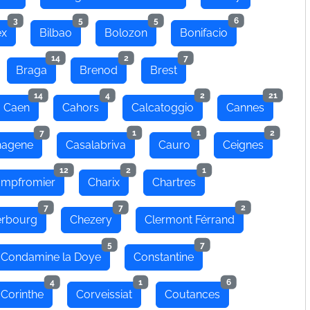
3
5
5
6
ex
Bilbao
Bolozon
Bonifacio
14
2
7
Braga
Brenod
Brest
14
4
2
21
Caen
Cahors
Calcatoggio
Cannes
7
1
1
2
hagene
Casalabriva
Cauro
Ceignes
12
2
1
mpfromier
Charix
Chartres
7
7
2
rbourg
Chezery
Clermont Férrand
5
7
Condamine la Doye
Constantine
4
1
6
Corinthe
Corveissiat
Coutances