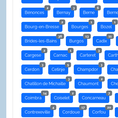
2
3
6
Bénonces
Bernay
Berne
Bern
2
1
1
Bourg-en-Bresse
Bourges
Bozel
36
13
11
Brides-les-Bains
Burgos
Cadix
2
1
3
Cargese
Carnac
Carteret
Cart
3
5
3
Cerdon
Cetinje
Champdor
Cha
3
2
Chatillon de Michaille
Chaumont
Che
14
2
7
Coimbra
Coiselet
Concarneau
4
17
20
Contrexeville
Cordoue
Corfou