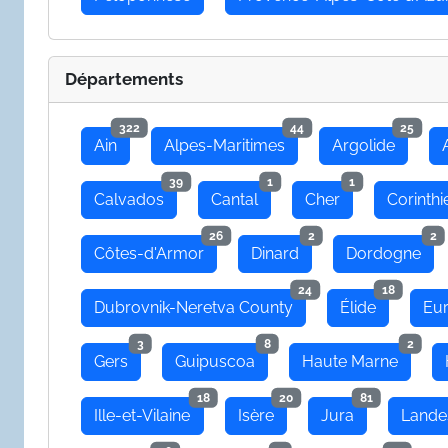
Départements
322
44
25
Ain
Alpes-Maritimes
Argolide
39
1
1
Calvados
Cantal
Cher
Corinthi
26
2
2
Côtes-d'Armor
Dinard
Dordogne
24
18
Dubrovnik-Neretva County
Élide
Eu
3
8
2
Gers
Guipuscoa
Haute Marne
18
20
81
Ille-et-Vilaine
Isère
Jura
Lande