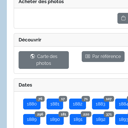
Acheter des photos
Découvrir
Carte des
Par référence
photos
Dates
76
17
71
107
1880
1881
1882
1883
188
296
181
220
371
1889
1890
1891
1892
189