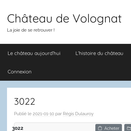
Aller
au
Château de Volognat
contenu
La joie de se retrouver !
Le château aujourd’hui
L’histoire du château
Connexion
3022
Publié le
2021-01-10
par
Régis Dulauroy
3022
Acheter