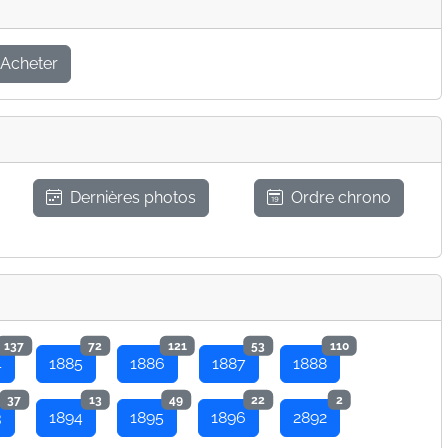
Acheter
Dernières photos
Ordre chrono
137
72
121
53
110
4
1885
1886
1887
1888
37
13
49
22
2
3
1894
1895
1896
2892