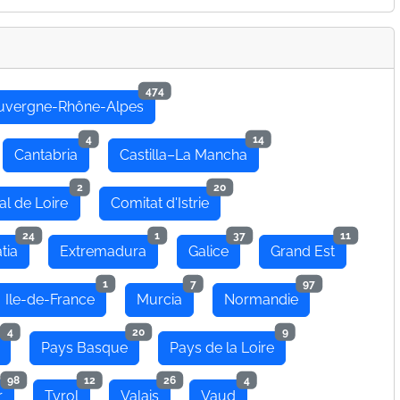
474
uvergne-Rhône-Alpes
4
14
Cantabria
Castilla–La Mancha
2
20
al de Loire
Comitat d'Istrie
24
1
37
11
tia
Extremadura
Galice
Grand Est
1
7
97
Ile-de-France
Murcia
Normandie
4
20
9
Pays Basque
Pays de la Loire
98
12
26
4
r
Tyrol
Valais
Vaud