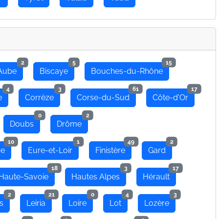
2
5
15
Aube
Biscaye
Bouches-du-Rhône
4
3
61
17
e
Corrèze
Corse-du-Sud
Côte-d'Or
0
2
Doubs
Drôme
10
1
49
2
re
Eure-et-Loir
Finistère
Gard
18
3
17
Haute-Savoie
Hautes Alpes
Hérault
2
21
0
4
3
s
Leiria
Loire
Lot
Lozère