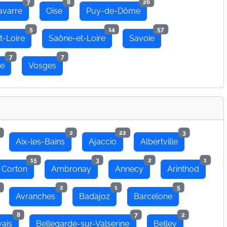
7
8
26
avarre
Oise
Puy-de-Dôme
5
14
57
t-Loire
Saône-et-Loire
Savoie
7
7
se
Vosges
2
22
3
Aix-les-Bains
Ajaccio
Albertville
15
3
2
1
 Corton
Ambronay
Annecy
Arinthod
2
1
5
Avranches
Badajoz
Barcelone
8
7
2
ais
Bellegarde-sur-Valserine
Belley