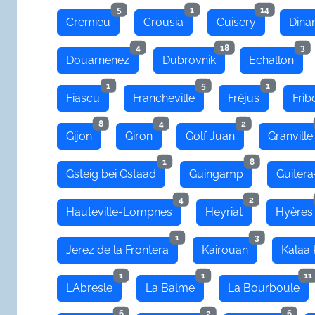
5
1
14
Cremieu
Crousia
Cuisery
Dina
4
18
3
Douarnenez
Dubrovnik
Echallon
1
5
1
Fiascu
Francheville
Fréjus
Frib
8
4
2
Gijon
Giron
Golf Juan
Granville
1
8
Gsteig bei Gstaad
Guingamp
Guitera
4
2
Hauteville-Lompnes
Heyriat
Hyères
1
3
Jerez de la Frontera
Kairouan
Kalaa 
1
1
11
L'Abresle
La Balme
La Bourboule
6
2
6