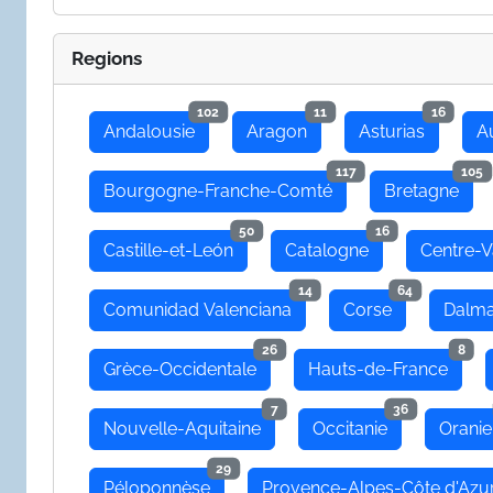
Regions
102
11
16
Andalousie
Aragon
Asturias
A
117
105
Bourgogne-Franche-Comté
Bretagne
50
16
Castille-et-León
Catalogne
Centre-V
14
64
Comunidad Valenciana
Corse
Dalma
26
8
Grèce-Occidentale
Hauts-de-France
7
36
Nouvelle-Aquitaine
Occitanie
Oranie
29
Péloponnèse
Provence-Alpes-Côte d'Azu