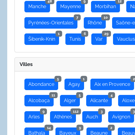
48
9
12
Manche
Mayenne
Morbihan
N
7
10
Pyrénées-Orientales
Rhône
Saône-e
1
6
29
Šibenik-Knin
Tunis
Var
Vauclu
Villes
5
1
2
Abondance
Agay
Aix en Provence
11
5
4
Alcobaça
Alger
Alicante
Aloxe
9
112
3
3
Arles
Athènes
Auch
Avignon
14
9
2
Bathala
Bayeux
Beaune
Beauv