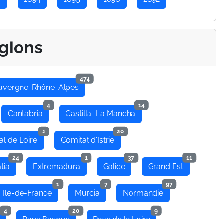
gions
474
uvergne-Rhône-Alpes
4
14
Cantabria
Castilla–La Mancha
2
20
al de Loire
Comitat d'Istrie
24
1
37
11
tia
Extremadura
Galice
Grand Est
1
7
97
Ile-de-France
Murcia
Normandie
4
20
9