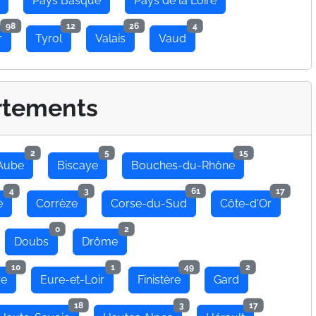
Pays Basque
Pays de la Loire
98
12
26
4
r
Tyrol
Valais
Vaud
rtements
2
5
15
Aube
Biscaye
Bouches-du-Rhône
4
3
61
17
e
Corrèze
Corse-du-Sud
Côte-d'Or
0
2
Doubs
Drôme
10
1
49
2
re
Eure-et-Loir
Finistère
Gard
18
3
17