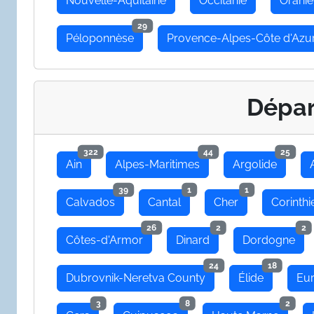
Nouvelle-Aquitaine
Occitanie
Oranie
29
Péloponnèse
Provence-Alpes-Côte d'Azu
Dépa
322
44
25
Ain
Alpes-Maritimes
Argolide
39
1
1
Calvados
Cantal
Cher
Corinthi
26
2
2
Côtes-d'Armor
Dinard
Dordogne
24
18
Dubrovnik-Neretva County
Élide
Eu
3
8
2