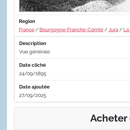
Region
France
/
Bourgogne-Franche-Comté
/
Jura
/
La
Description
Vue générale
Date cliché
24/09/1895
Date ajoutée
27/09/2025
Acheter