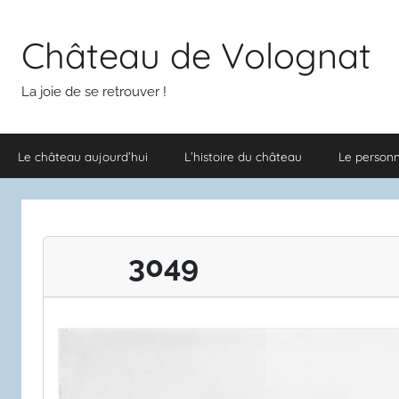
Aller
au
Château de Volognat
contenu
La joie de se retrouver !
Le château aujourd’hui
L’histoire du château
Le person
3049