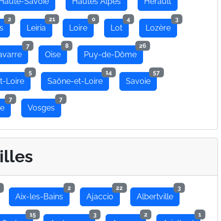
Haute-Savoie
Hautes Alpes
Hérault
2
21
0
4
3
s
Leiria
Loire
Lot
Lozère
7
8
26
avarre
Oise
Puy-de-Dôme
5
14
57
t-Loire
Saône-et-Loire
Savoie
7
7
se
Vosges
illes
2
22
3
Aix-les-Bains
Ajaccio
Albertville
15
3
2
1