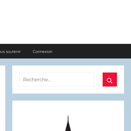
us soutenir
Connexion
Recherche
pour
Recherch
: