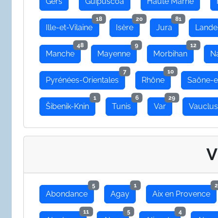
Gers
Guipuscoa
Haute Marne
18
20
81
Ille-et-Vilaine
Isère
Jura
Lande
48
9
12
Manche
Mayenne
Morbihan
N
7
10
Pyrénées-Orientales
Rhône
Saône-e
1
6
29
Šibenik-Knin
Tunis
Var
Vauclu
V
5
1
2
Abondance
Agay
Aix en Provence
11
5
4