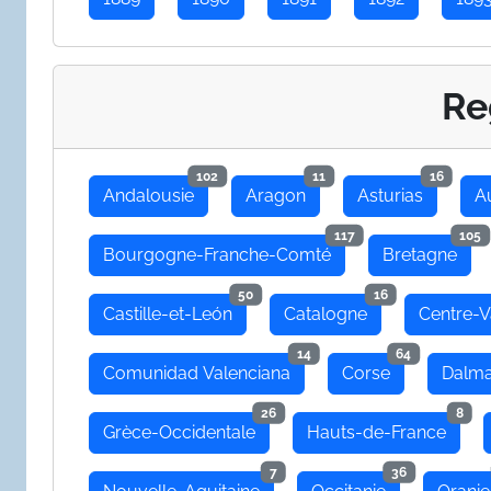
Re
102
11
16
Andalousie
Aragon
Asturias
A
117
105
Bourgogne-Franche-Comté
Bretagne
50
16
Castille-et-León
Catalogne
Centre-V
14
64
Comunidad Valenciana
Corse
Dalma
26
8
Grèce-Occidentale
Hauts-de-France
7
36