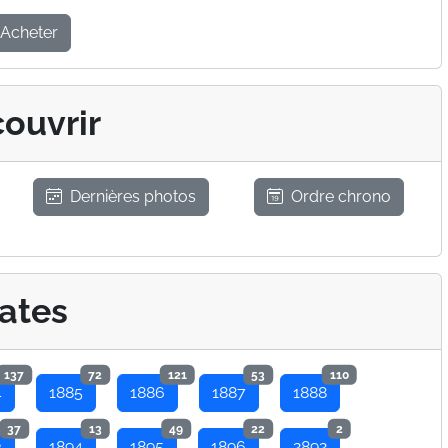
Acheter
ouvrir
Dernières photos
Ordre chrono
ates
137
72
121
53
110
4
1885
1886
1887
1888
37
13
49
22
2
3
1894
1895
1896
2892