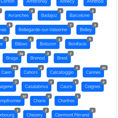
 Corton
Ambronay
Annecy
Arinthod
2
1
5
Avranches
Badajoz
Barcelone
8
7
2
ais
Bellegarde-sur-Valserine
Belley
3
5
5
6
ex
Bilbao
Bolozon
Bonifacio
14
2
7
Braga
Brenod
Brest
14
4
2
21
Caen
Cahors
Calcatoggio
Cannes
7
1
1
2
hagene
Casalabriva
Cauro
Ceignes
12
2
1
mpfromier
Charix
Chartres
7
7
2
rbourg
Chezery
Clermont Férrand