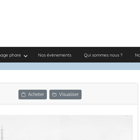
nage phare
Nos évènements
Qui sommes nous ?
No
Acheter
Visualiser