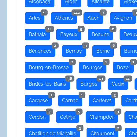
Alcobaça
Alger
Alicante
Aloxe
9
112
3
3
Arles
Athènes
Auch
Avignon
14
9
2
Bathala
Bayeux
Beaune
Beauv
2
3
6
Bénonces
Bernay
Berne
Bern
2
1
1
Bourg-en-Bresse
Bourges
Bozel
36
13
11
Brides-les-Bains
Burgos
Cadix
2
1
3
Cargese
Carnac
Carteret
Cart
3
5
3
Cerdon
Cetinje
Champdor
Cha
3
2
Chatillon de Michaille
Chaumont
Che