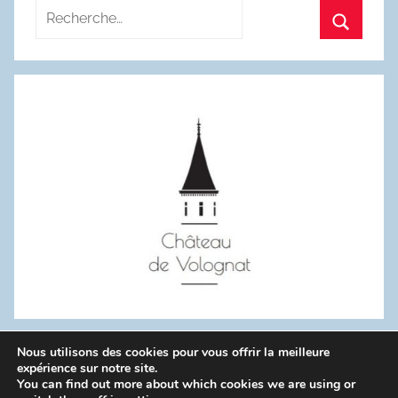
Recherche
pour
Recherc
:
Nous utilisons des cookies pour vous offrir la meilleure
WordPress Theme: Donovan by ThemeZee.
expérience sur notre site.
You can find out more about which cookies we are using or