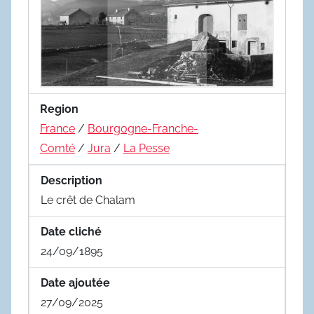
Region
France
/
Bourgogne-Franche-
Comté
/
Jura
/
La Pesse
Description
Le crêt de Chalam
Date cliché
24/09/1895
Date ajoutée
27/09/2025