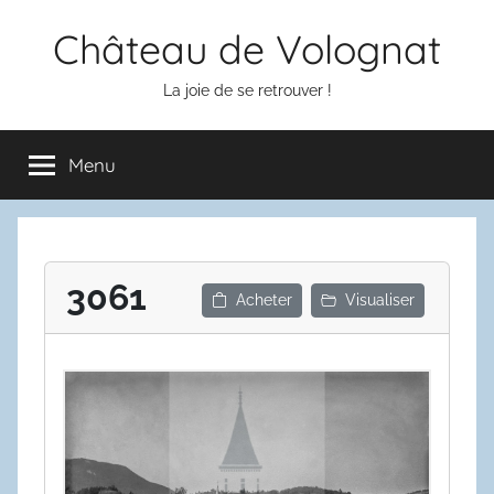
Aller
Château de Volognat
au
contenu
La joie de se retrouver !
Menu
3061
Acheter
Visualiser