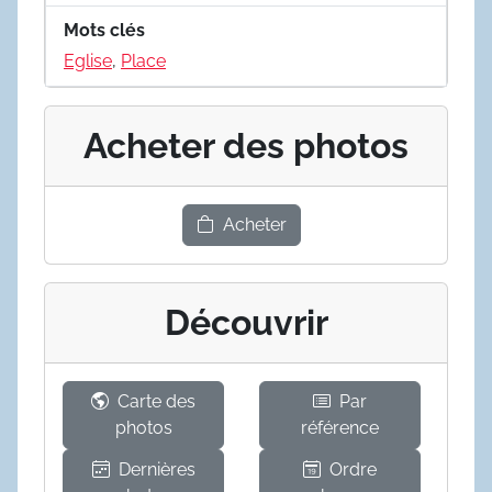
Mots clés
Eglise
,
Place
Acheter des photos
Acheter
Découvrir
Carte des
Par
photos
référence
Dernières
Ordre