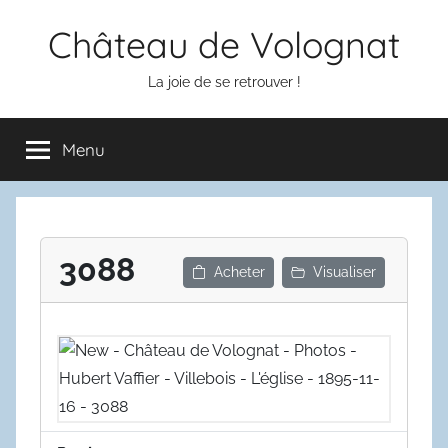
Aller
Château de Volognat
au
contenu
La joie de se retrouver !
Menu
3088
Acheter
Visualiser