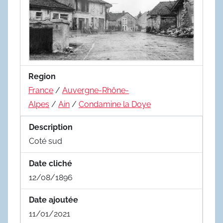
Region
France
/
Auvergne-Rhône-
Alpes
/
Ain
/
Condamine la Doye
Description
Coté sud
Date cliché
12/08/1896
Date ajoutée
11/01/2021