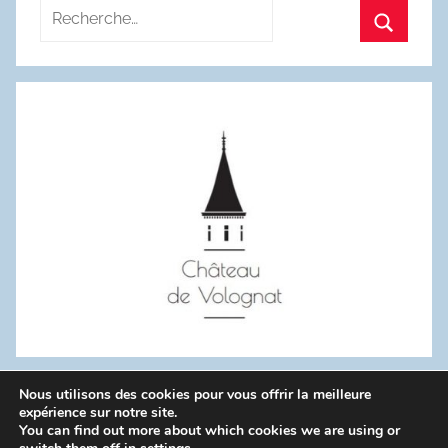
Recherche
pour
Recherc
:
Nous utilisons des cookies pour vous offrir la meilleure
WordPress Theme: Donovan by ThemeZee.
expérience sur notre site.
You can find out more about which cookies we are using or