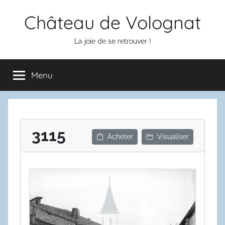
Aller
Château de Volognat
au
contenu
La joie de se retrouver !
Menu
3115
Acheter
Visualiser