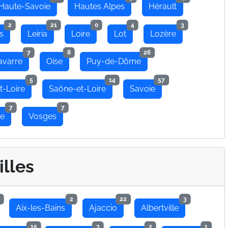
Haute-Savoie
Hautes Alpes
Hérault
2
21
0
4
3
s
Leiria
Loire
Lot
Lozère
7
8
26
avarre
Oise
Puy-de-Dôme
5
14
57
t-Loire
Saône-et-Loire
Savoie
7
7
se
Vosges
illes
2
22
3
Aix-les-Bains
Ajaccio
Albertville
15
3
2
1