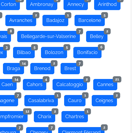
 Corton
Ambronay
Annecy
Arinthod
2
1
5
Avranches
Badajoz
Barcelone
8
7
2
ais
Bellegarde-sur-Valserine
Belley
3
5
5
6
ex
Bilbao
Bolozon
Bonifacio
14
2
7
Braga
Brenod
Brest
14
4
2
21
Caen
Cahors
Calcatoggio
Cannes
7
1
1
2
hagene
Casalabriva
Cauro
Ceignes
12
2
1
mpfromier
Charix
Chartres
7
7
2
rbourg
Chezery
Clermont Férrand