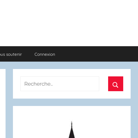
us soutenir
Connexion
Recherche
pour
Recherch
: