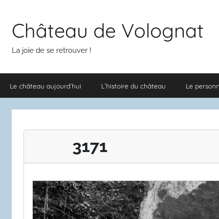
Aller
au
Château de Volognat
contenu
La joie de se retrouver !
Le château aujourd’hui
L’histoire du château
Le person
3171