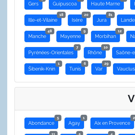
Gers
Guipuscoa
Haute Marne
18
20
81
Ille-et-Vilaine
Isère
Jura
Lande
48
9
12
Manche
Mayenne
Morbihan
N
7
10
Pyrénées-Orientales
Rhône
Saône-e
1
6
29
Šibenik-Knin
Tunis
Var
Vauclu
V
5
1
2
Abondance
Agay
Aix en Provence
11
5
4