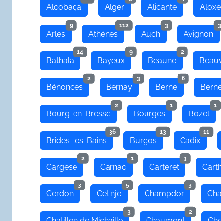
Alcobaça
Alger
Alicante
Aloxe
9
112
3
3
Arles
Athènes
Auch
Avignon
14
9
2
Bathala
Bayeux
Beaune
Beauv
2
3
6
Bénonces
Bernay
Berne
Bern
2
1
1
Bourg-en-Bresse
Bourges
Bozel
36
13
11
Brides-les-Bains
Burgos
Cadix
2
1
3
Cargese
Carnac
Carteret
Cart
3
5
3
Cerdon
Cetinje
Champdor
Cha
3
2
Chatillon de Michaille
Chaumont
Che