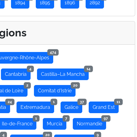
3
1894
1895
1896
2892
gions
474
uvergne-Rhône-Alpes
4
14
Cantabria
Castilla–La Mancha
2
20
al de Loire
Comitat d'Istrie
24
1
37
11
tia
Extremadura
Galice
Grand Est
1
7
97
Ile-de-France
Murcia
Normandie
4
20
9