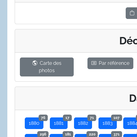
Déc
Carte des
Par référence
photos
D
76
17
71
107
1880
1881
1882
1883
188
296
181
220
371