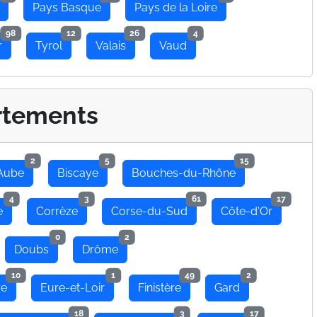
Pays Basque
Pays de la Loire
98
12
26
4
r
Tyrol
Valais
Vaud
rtements
2
5
15
Aube
Biscaye
Bouches-du-Rhône
4
3
61
17
e
Corrèze
Corse-du-Sud
Côte-d'Or
0
2
Doubs
Drôme
10
1
49
2
re
Eure-et-Loir
Finistère
Gard
18
3
17