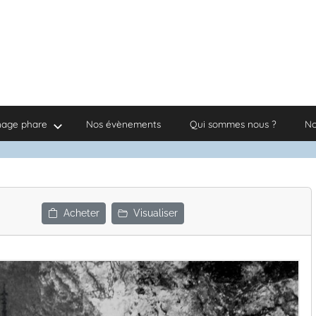
nage phare
Nos évènements
Qui sommes nous ?
No
Acheter
Visualiser