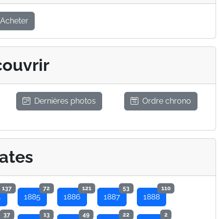
Acheter
ouvrir
Dernières photos
Ordre chrono
ates
137
72
121
53
110
4
1885
1886
1887
1888
37
13
49
22
2