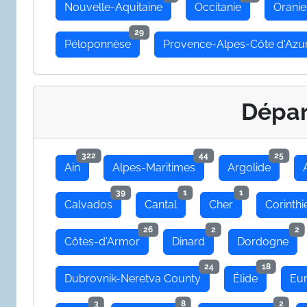
Nouvelle-Aquitaine
Occitanie
Oranie
29
Péloponnèse
Provence-Alpes-Côte d'Azu
Dépa
322
44
25
Ain
Alpes-Maritimes
Argolide
39
1
1
Calvados
Cantal
Cher
Corinthi
26
2
2
Côtes-d'Armor
Dinard
Dordogne
24
18
Dubrovnik-Neretva County
Élide
Eu
3
8
2