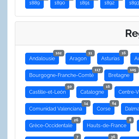
1889
1890
1891
1892
189
Re
102
11
16
Andalousie
Aragon
Asturias
A
117
105
Bourgogne-Franche-Comté
Bretagne
50
16
Castille-et-León
Catalogne
Centre-V
14
64
Comunidad Valenciana
Corse
Dalma
26
8
Grèce-Occidentale
Hauts-de-France
7
36