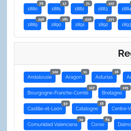
76
17
71
107
1880
1881
1882
1883
188
296
181
220
371
1889
1890
1891
1892
189
Re
102
11
16
Andalousie
Aragon
Asturias
A
117
105
Bourgogne-Franche-Comté
Bretagne
50
16
Castille-et-León
Catalogne
Centre-V
14
64
Comunidad Valenciana
Corse
Dalma