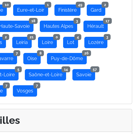
10
1
49
2
re
Eure-et-Loir
Finistère
Gard
18
3
17
Haute-Savoie
Hautes Alpes
Hérault
2
21
0
4
3
s
Leiria
Loire
Lot
Lozère
7
8
26
avarre
Oise
Puy-de-Dôme
5
14
57
t-Loire
Saône-et-Loire
Savoie
7
7
se
Vosges
illes