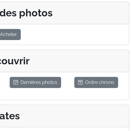
 des photos
Acheter
ouvrir
Dernières photos
Ordre chrono
ates