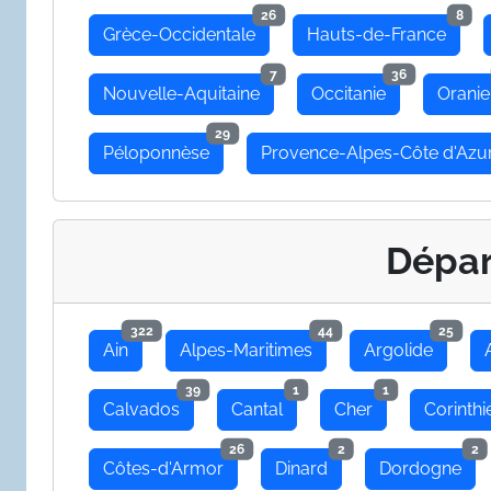
26
8
Grèce-Occidentale
Hauts-de-France
7
36
Nouvelle-Aquitaine
Occitanie
Oranie
29
Péloponnèse
Provence-Alpes-Côte d'Azu
Dépa
322
44
25
Ain
Alpes-Maritimes
Argolide
39
1
1
Calvados
Cantal
Cher
Corinthi
26
2
2
Côtes-d'Armor
Dinard
Dordogne