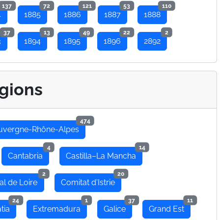
137
72
121
53
110
4
1885
1886
1887
1888
37
13
49
22
2
3
1894
1895
1896
2892
gions
474
uvergne-Rhône-Alpes
4
14
Cantabria
Castilla–La Mancha
2
20
al de Loire
Comitat d'Istrie
24
1
37
11
tia
Extremadura
Galice
Grand Est