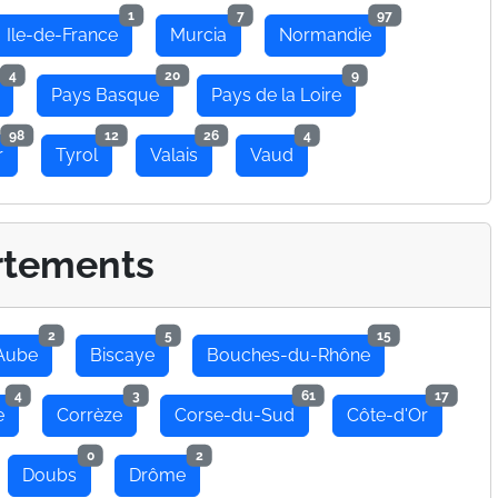
1
7
97
Ile-de-France
Murcia
Normandie
4
20
9
Pays Basque
Pays de la Loire
98
12
26
4
r
Tyrol
Valais
Vaud
rtements
2
5
15
Aube
Biscaye
Bouches-du-Rhône
4
3
61
17
e
Corrèze
Corse-du-Sud
Côte-d'Or
0
2
Doubs
Drôme