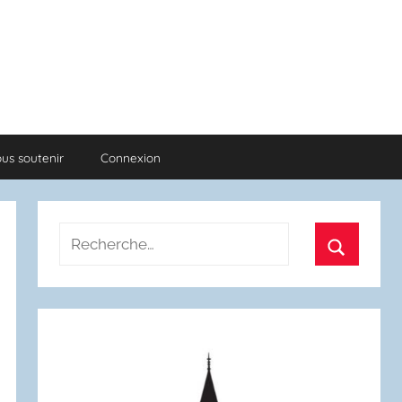
us soutenir
Connexion
Recherche
pour
Recherch
: