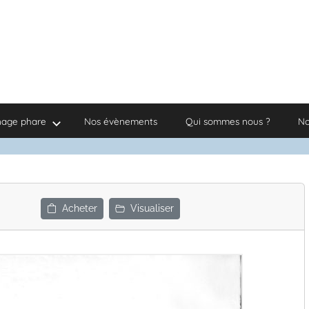
nage phare
Nos évènements
Qui sommes nous ?
No
Acheter
Visualiser