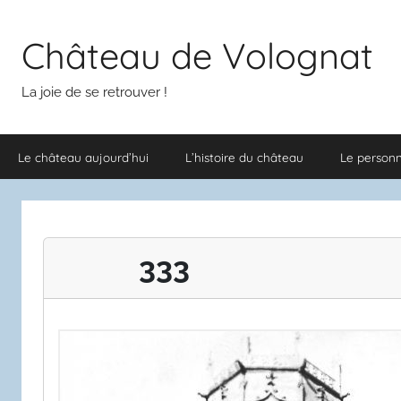
Aller
au
Château de Volognat
contenu
La joie de se retrouver !
Le château aujourd’hui
L’histoire du château
Le person
333