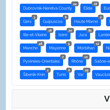
24
18
Dubrovnik-Neretva County
Élide
Eu
3
8
2
Gers
Guipuscoa
Haute Marne
18
20
81
Ille-et-Vilaine
Isère
Jura
Lande
48
9
12
Manche
Mayenne
Morbihan
N
7
10
Pyrénées-Orientales
Rhône
Saône-e
1
6
29
Šibenik-Knin
Tunis
Var
Vauclu
V