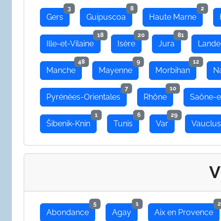
3
8
2
Gers
Guipuscoa
Haute Marne
18
20
81
Ille-et-Vilaine
Isère
Jura
Lande
48
9
12
Manche
Mayenne
Morbihan
N
7
10
Pyrénées-Orientales
Rhône
Saône-e
1
6
29
Šibenik-Knin
Tunis
Var
Vauclu
V
5
1
2
Abondance
Agay
Aix en Provence