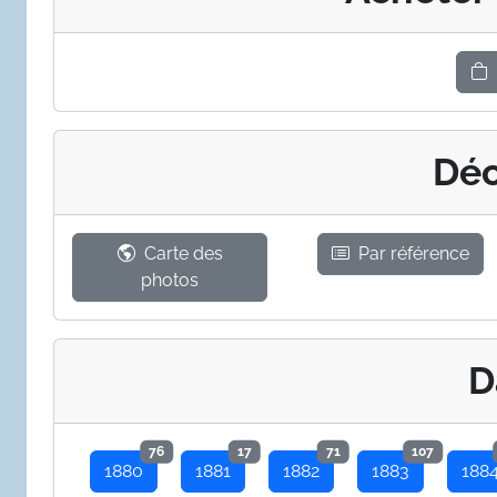
Déc
Carte des
Par référence
photos
D
76
17
71
107
1880
1881
1882
1883
188