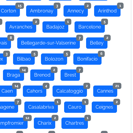
15
3
2
1
 Corton
Ambronay
Annecy
Arinthod
2
1
5
Avranches
Badajoz
Barcelone
8
7
2
ais
Bellegarde-sur-Valserine
Belley
3
5
5
6
ex
Bilbao
Bolozon
Bonifacio
14
2
7
Braga
Brenod
Brest
14
4
2
21
Caen
Cahors
Calcatoggio
Cannes
7
1
1
2
hagene
Casalabriva
Cauro
Ceignes
12
2
1
mpfromier
Charix
Chartres