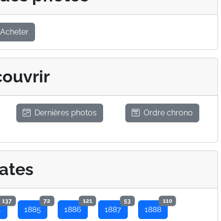
Acheter
ouvrir
Dernières photos
Ordre chrono
ates
137
72
121
53
110
4
1885
1886
1887
1888