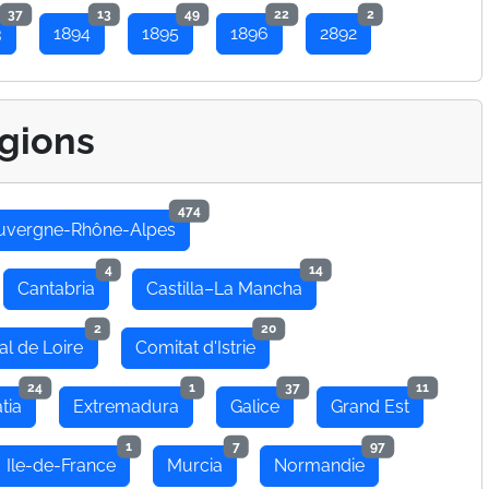
37
13
49
22
2
3
1894
1895
1896
2892
gions
474
uvergne-Rhône-Alpes
4
14
Cantabria
Castilla–La Mancha
2
20
al de Loire
Comitat d'Istrie
24
1
37
11
tia
Extremadura
Galice
Grand Est
1
7
97
Ile-de-France
Murcia
Normandie