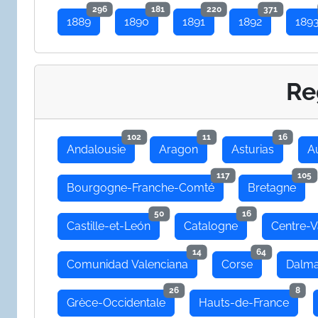
296
181
220
371
1889
1890
1891
1892
189
Re
102
11
16
Andalousie
Aragon
Asturias
A
117
105
Bourgogne-Franche-Comté
Bretagne
50
16
Castille-et-León
Catalogne
Centre-V
14
64
Comunidad Valenciana
Corse
Dalma
26
8
Grèce-Occidentale
Hauts-de-France