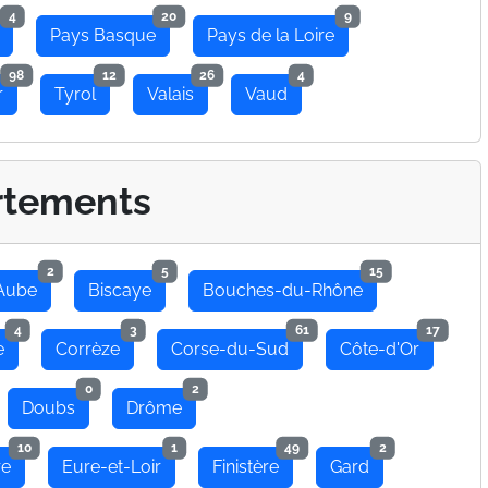
4
20
9
Pays Basque
Pays de la Loire
98
12
26
4
r
Tyrol
Valais
Vaud
rtements
2
5
15
Aube
Biscaye
Bouches-du-Rhône
4
3
61
17
e
Corrèze
Corse-du-Sud
Côte-d'Or
0
2
Doubs
Drôme
10
1
49
2
re
Eure-et-Loir
Finistère
Gard