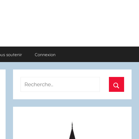
us soutenir
Connexion
Recherche
pour
Recherch
: