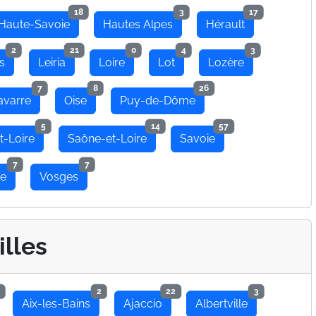
18
3
17
Haute-Savoie
Hautes Alpes
Hérault
2
21
0
4
3
s
Leiria
Loire
Lot
Lozère
7
8
26
avarre
Oise
Puy-de-Dôme
5
14
57
t-Loire
Saône-et-Loire
Savoie
7
7
se
Vosges
illes
2
22
3
Aix-les-Bains
Ajaccio
Albertville