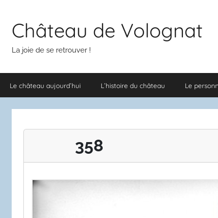
Aller
au
Château de Volognat
contenu
La joie de se retrouver !
Le château aujourd’hui
L’histoire du château
Le person
358