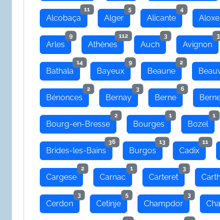
11
5
4
Alcobaça
Alger
Alicante
Aloxe
9
112
3
3
Arles
Athènes
Auch
Avignon
14
9
2
Bathala
Bayeux
Beaune
Beauv
2
3
6
Bénonces
Bernay
Berne
Bern
2
1
1
Bourg-en-Bresse
Bourges
Bozel
36
13
11
Brides-les-Bains
Burgos
Cadix
2
1
3
Cargese
Carnac
Carteret
Cart
3
5
3
Cerdon
Cetinje
Champdor
Cha