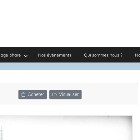
nage phare
Nos évènements
Qui sommes nous ?
No
Acheter
Visualiser