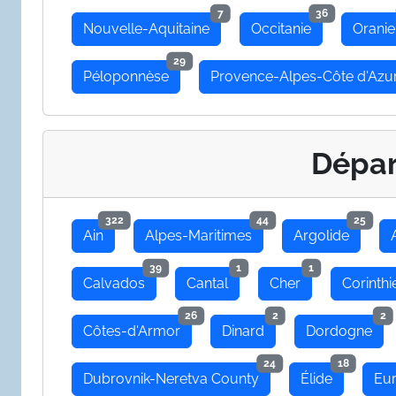
7
36
Nouvelle-Aquitaine
Occitanie
Oranie
29
Péloponnèse
Provence-Alpes-Côte d'Azu
Dépa
322
44
25
Ain
Alpes-Maritimes
Argolide
39
1
1
Calvados
Cantal
Cher
Corinthi
26
2
2
Côtes-d'Armor
Dinard
Dordogne
24
18
Dubrovnik-Neretva County
Élide
Eu