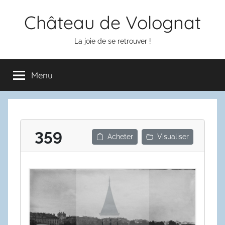
Aller
Château de Volognat
au
contenu
La joie de se retrouver !
Menu
359
Acheter
Visualiser