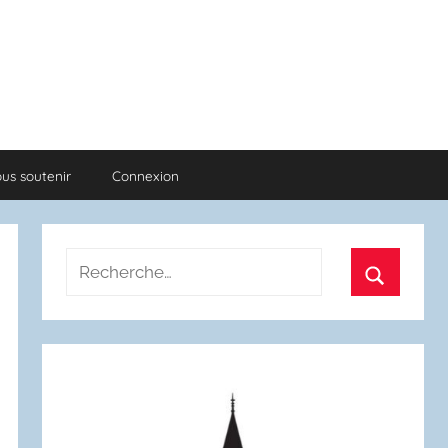
us soutenir
Connexion
Recherche
pour
Recherch
: