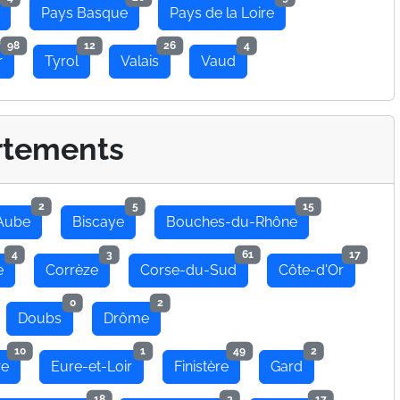
Pays Basque
Pays de la Loire
98
12
26
4
r
Tyrol
Valais
Vaud
rtements
2
5
15
Aube
Biscaye
Bouches-du-Rhône
4
3
61
17
e
Corrèze
Corse-du-Sud
Côte-d'Or
0
2
Doubs
Drôme
10
1
49
2
re
Eure-et-Loir
Finistère
Gard
18
3
17