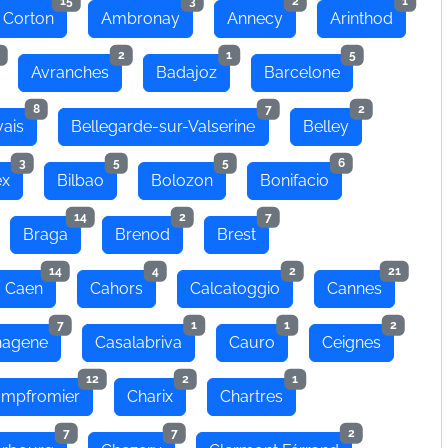
15
3
2
1
 Corton
Ambronay
Annecy
Arinthod
2
1
5
Avranches
Badajoz
Barcelone
8
7
2
ais
Bellegarde-sur-Valserine
Belley
3
5
5
6
ex
Bilbao
Bolozon
Bonifacio
14
2
7
Braga
Brenod
Brest
14
4
2
21
Caen
Cahors
Calcatoggio
Cannes
7
1
1
2
hagene
Casalabriva
Cauro
Ceignes
12
2
1
mpfromier
Charix
Chartres
7
7
2