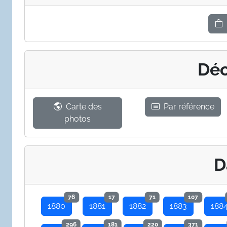
Déc
Carte des
Par référence
photos
D
76
17
71
107
1880
1881
1882
1883
188
296
181
220
371