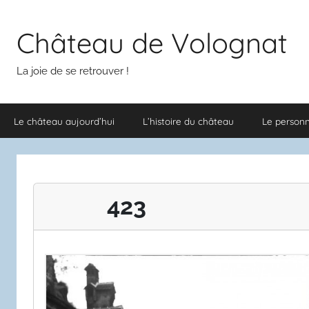
Aller
au
Château de Volognat
contenu
La joie de se retrouver !
Le château aujourd’hui
L’histoire du château
Le person
423