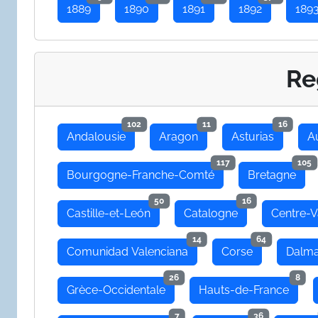
1889
1890
1891
1892
189
Re
102
11
16
Andalousie
Aragon
Asturias
A
117
105
Bourgogne-Franche-Comté
Bretagne
50
16
Castille-et-León
Catalogne
Centre-V
14
64
Comunidad Valenciana
Corse
Dalma
26
8
Grèce-Occidentale
Hauts-de-France
7
36