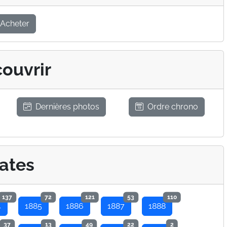
Acheter
ouvrir
Dernières photos
Ordre chrono
ates
137
72
121
53
110
4
1885
1886
1887
1888
37
13
49
22
2