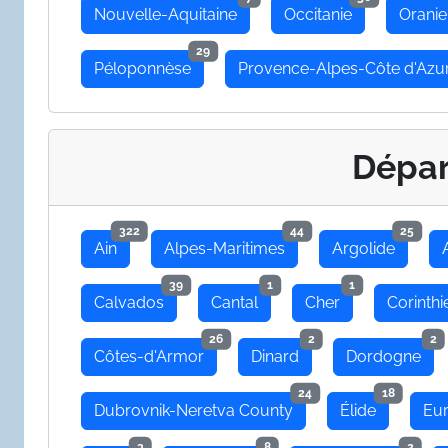
Nouvelle-Aquitaine
Occitanie
Oranie
29
Péloponnèse
Provence-Alpes-Côte d'Azu
Dépa
322
44
25
Ain
Alpes-Maritimes
Argolide
39
1
1
Calvados
Cantal
Cher
Corinthi
26
2
2
Côtes-d'Armor
Dinard
Dordogne
24
18
Dubrovnik-Neretva County
Élide
Eu
3
8
2