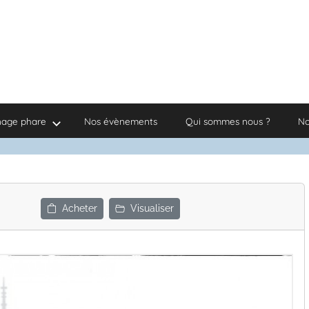
nage phare
Nos évènements
Qui sommes nous ?
No
Acheter
Visualiser