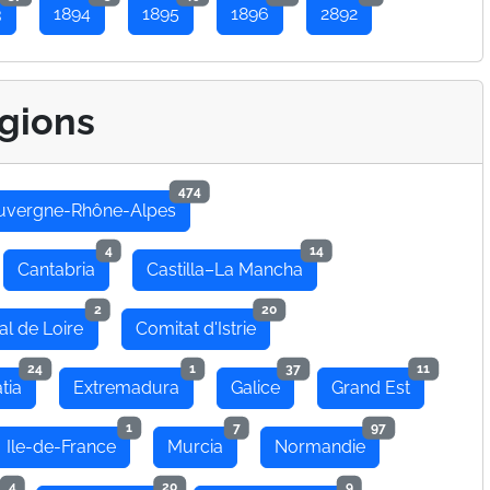
3
1894
1895
1896
2892
gions
474
uvergne-Rhône-Alpes
4
14
Cantabria
Castilla–La Mancha
2
20
al de Loire
Comitat d'Istrie
24
1
37
11
tia
Extremadura
Galice
Grand Est
1
7
97
Ile-de-France
Murcia
Normandie
4
20
9