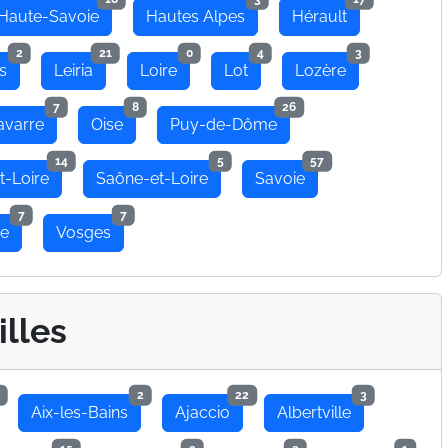
Haute-Savoie
Hautes Alpes
Hérault
2
21
0
4
3
s
Leiria
Loire
Lot
Lozère
7
8
26
avarre
Oise
Puy-de-Dôme
14
5
57
t-Loire
Saône-et-Loire
Savoie
7
7
se
Vosges
illes
2
22
3
Aix-les-Bains
Ajaccio
Albertville