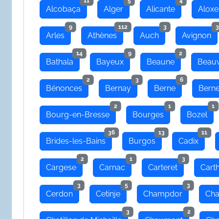
11
5
4
Alcobaça
Alger
Alicante
Aloxe
9
112
3
3
Arles
Athènes
Auch
Avignon
14
9
2
Bathala
Bayeux
Beaune
Beauv
2
3
6
Bénonces
Bernay
Berne
Bern
2
1
1
Bourg-en-Bresse
Bourges
Bozel
36
13
11
Brides-les-Bains
Burgos
Cadix
2
1
3
Cargese
Carnac
Carteret
Cart
3
5
3
Cerdon
Cetinje
Champdor
Cha
3
2