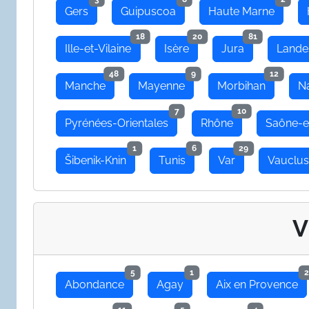
Gers
Guipuscoa
Haute Marne
18
20
81
Ille-et-Vilaine
Isère
Jura
Lande
48
9
12
Manche
Mayenne
Morbihan
N
7
10
Pyrénées-Orientales
Rhône
Saône-e
1
6
29
Šibenik-Knin
Tunis
Var
Vauclu
V
5
1
2
Abondance
Agay
Aix en Provence