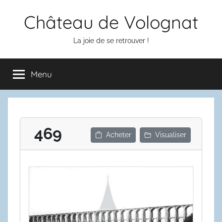
Aller
Château de Volognat
au
contenu
La joie de se retrouver !
Menu
469
Acheter
Visualiser