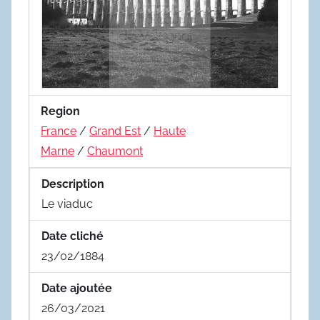
Region
France
/
Grand Est
/
Haute
Marne
/
Chaumont
Description
Le viaduc
Date cliché
23/02/1884
Date ajoutée
26/03/2021