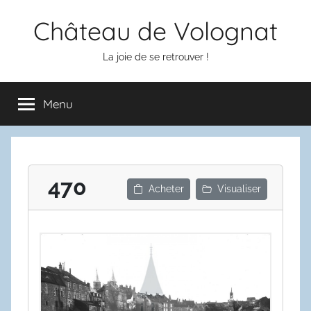
Aller
Château de Volognat
au
contenu
La joie de se retrouver !
Menu
470
Acheter
Visualiser