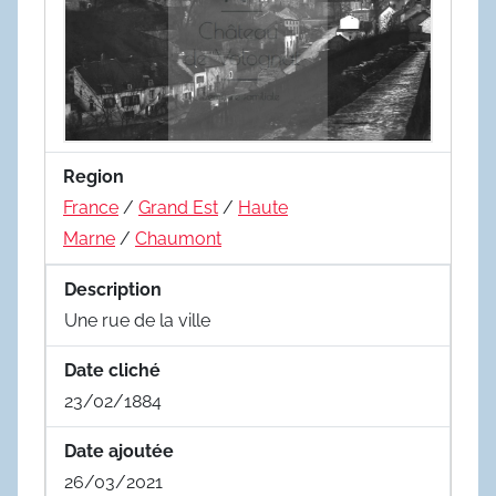
Region
France
/
Grand Est
/
Haute
Marne
/
Chaumont
Description
Une rue de la ville
Date cliché
23/02/1884
Date ajoutée
26/03/2021