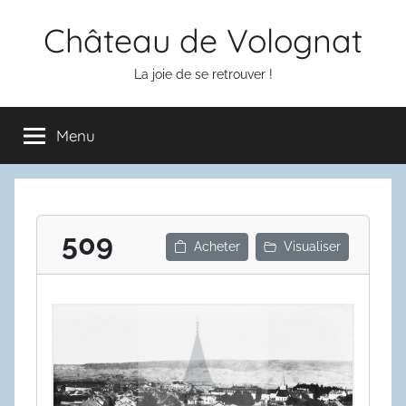
Aller
Château de Volognat
au
contenu
La joie de se retrouver !
Menu
509
Acheter
Visualiser