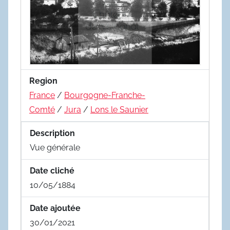
Region
France
/
Bourgogne-Franche-
Comté
/
Jura
/
Lons le Saunier
Description
Vue générale
Date cliché
10/05/1884
Date ajoutée
30/01/2021