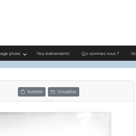
nage phare
Nos évènements
Qui sommes nous ?
No
Acheter
Visualiser