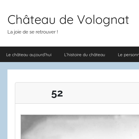
Aller
au
Château de Volognat
contenu
La joie de se retrouver !
Le château aujourd’hui
L’histoire du château
Le person
52