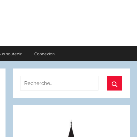
us soutenir
Connexion
Recherche
pour
Recherch
: