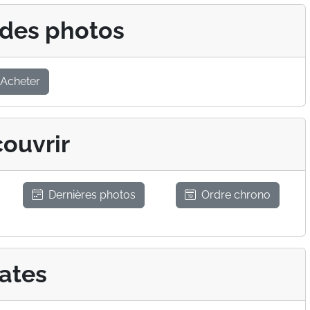
 des photos
Acheter
ouvrir
Dernières photos
Ordre chrono
ates