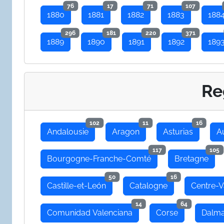
76
17
71
107
1880
1881
1882
1883
188
296
181
220
371
1889
1890
1891
1892
189
Re
102
11
16
Andalousie
Aragon
Asturias
A
117
105
Bourgogne-Franche-Comté
Bretagne
50
16
Castille-et-León
Catalogne
Centre-V
14
64
Comunidad Valenciana
Corse
Dalma