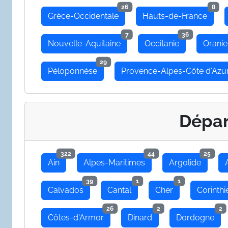
26
8
Grèce-Occidentale
Hauts-de-France
7
36
Nouvelle-Aquitaine
Occitanie
Oranie
29
Péloponnèse
Provence-Alpes-Côte d'Azu
Dépa
322
44
25
Ain
Alpes-Maritimes
Argolide
39
1
1
Calvados
Cantal
Cher
Corinthi
26
2
2
Côtes-d'Armor
Dinard
Dordogne