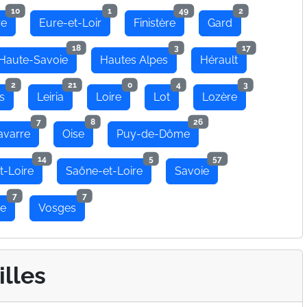
10
1
49
2
re
Eure-et-Loir
Finistère
Gard
18
3
17
Haute-Savoie
Hautes Alpes
Hérault
2
21
0
4
3
s
Leiria
Loire
Lot
Lozère
7
8
26
avarre
Oise
Puy-de-Dôme
14
5
57
t-Loire
Saône-et-Loire
Savoie
7
7
se
Vosges
illes