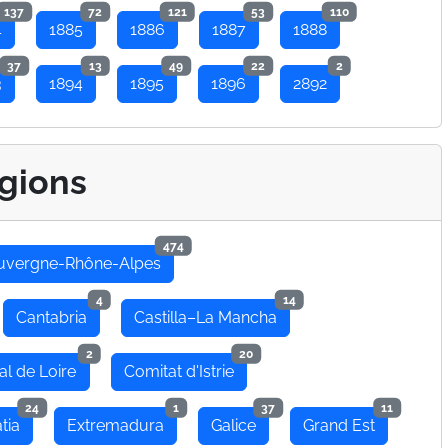
137
72
121
53
110
4
1885
1886
1887
1888
37
13
49
22
2
3
1894
1895
1896
2892
gions
474
uvergne-Rhône-Alpes
4
14
Cantabria
Castilla–La Mancha
2
20
al de Loire
Comitat d'Istrie
24
1
37
11
tia
Extremadura
Galice
Grand Est