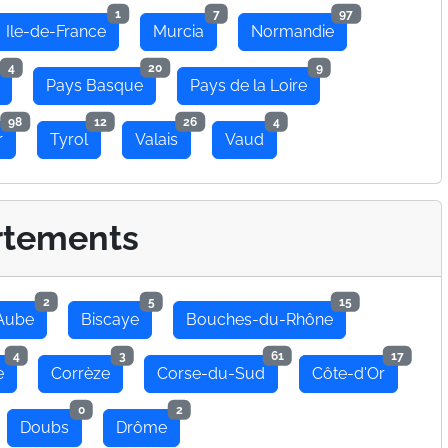
1
7
97
Ile-de-France
Murcia
Normandie
4
20
9
Pays Basque
Pays de la Loire
98
12
26
4
r
Tyrol
Valais
Vaud
rtements
2
5
15
Aube
Biscaye
Bouches-du-Rhône
4
3
61
17
e
Corrèze
Corse-du-Sud
Côte-d'Or
0
2
Doubs
Drôme