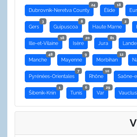
24
18
Dubrovnik-Neretva County
Élide
Eu
3
8
2
Gers
Guipuscoa
Haute Marne
18
20
81
Ille-et-Vilaine
Isère
Jura
Lande
48
9
12
Manche
Mayenne
Morbihan
N
7
10
Pyrénées-Orientales
Rhône
Saône-e
1
6
29
Šibenik-Knin
Tunis
Var
Vauclu
V