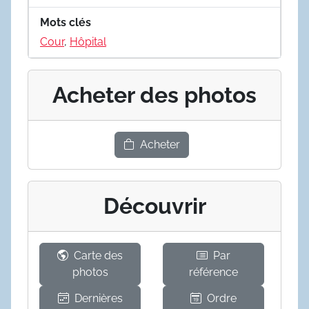
Mots clés
Cour
,
Hôpital
Acheter des photos
Acheter
Découvrir
Carte des
Par
photos
référence
Dernières
Ordre