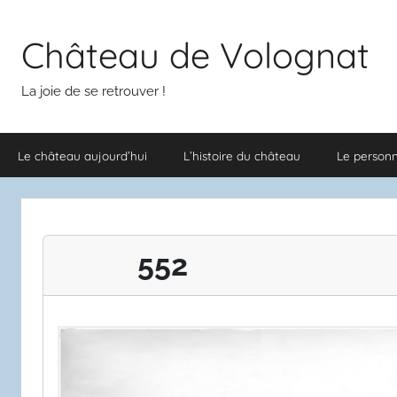
Aller
au
Château de Volognat
contenu
La joie de se retrouver !
Le château aujourd’hui
L’histoire du château
Le person
552