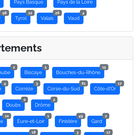
Pays Basque
Pays de la Loire
98
12
26
4
r
Tyrol
Valais
Vaud
rtements
2
5
15
Aube
Biscaye
Bouches-du-Rhône
4
3
61
17
e
Corrèze
Corse-du-Sud
Côte-d'Or
0
2
Doubs
Drôme
10
1
49
2
re
Eure-et-Loir
Finistère
Gard
18
3
17