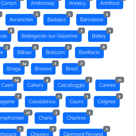
 Corton
Ambronay
Annecy
Arinthod
2
1
5
Avranches
Badajoz
Barcelone
8
7
2
ais
Bellegarde-sur-Valserine
Belley
3
5
5
6
ex
Bilbao
Bolozon
Bonifacio
14
2
7
Braga
Brenod
Brest
14
4
2
21
Caen
Cahors
Calcatoggio
Cannes
7
1
1
2
hagene
Casalabriva
Cauro
Ceignes
12
2
1
mpfromier
Charix
Chartres
7
7
2
rbourg
Chezery
Clermont Férrand