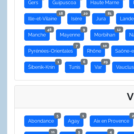
Gers
Guipuscoa
Haute Marne
18
20
81
Ille-et-Vilaine
Isère
Jura
Lande
48
9
12
Manche
Mayenne
Morbihan
N
7
10
Pyrénées-Orientales
Rhône
Saône-e
1
6
29
Šibenik-Knin
Tunis
Var
Vauclu
V
5
1
2
Abondance
Agay
Aix en Provence
11
5
4