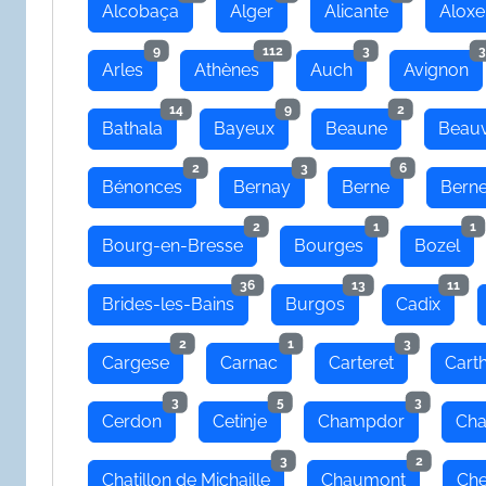
Alcobaça
Alger
Alicante
Aloxe
9
112
3
3
Arles
Athènes
Auch
Avignon
14
9
2
Bathala
Bayeux
Beaune
Beauv
2
3
6
Bénonces
Bernay
Berne
Bern
2
1
1
Bourg-en-Bresse
Bourges
Bozel
36
13
11
Brides-les-Bains
Burgos
Cadix
2
1
3
Cargese
Carnac
Carteret
Cart
3
5
3
Cerdon
Cetinje
Champdor
Cha
3
2
Chatillon de Michaille
Chaumont
Che