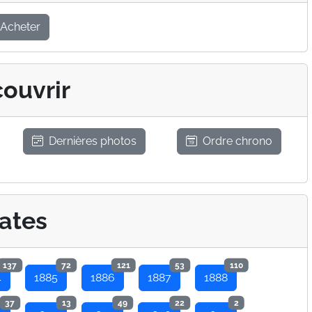
Acheter
ouvrir
Dernières photos
Ordre chrono
ates
137
72
121
53
110
4
1885
1886
1887
1888
37
13
49
22
2