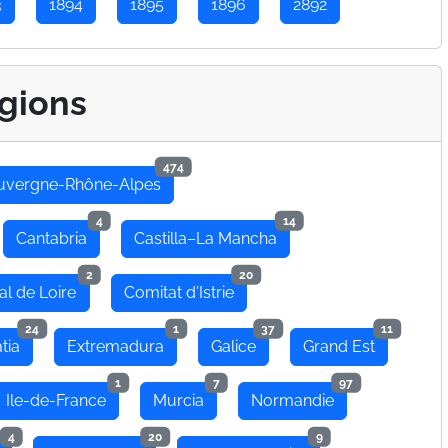
3
1894
1895
1896
2892
gions
474
uvergne-Rhône-Alpes
4
14
Cantabria
Castilla–La Mancha
2
20
al de Loire
Comitat d'Istrie
24
1
37
11
tia
Extremadura
Galice
Grand Est
1
7
97
Ile-de-France
Murcia
Normandie
4
20
9