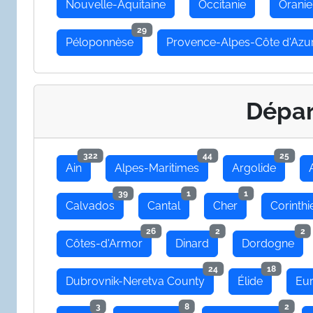
Nouvelle-Aquitaine
Occitanie
Oranie
29
Péloponnèse
Provence-Alpes-Côte d'Azu
Dépa
322
44
25
Ain
Alpes-Maritimes
Argolide
39
1
1
Calvados
Cantal
Cher
Corinthi
26
2
2
Côtes-d'Armor
Dinard
Dordogne
24
18
Dubrovnik-Neretva County
Élide
Eu
3
8
2