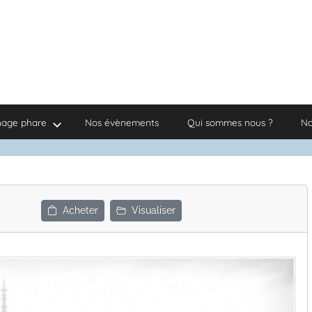
nage phare
Nos évènements
Qui sommes nous ?
No
Acheter
Visualiser