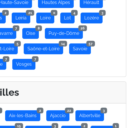
Haute-Savoie
Hautes Alpes
Hérault
2
21
0
4
3
s
Leiria
Loire
Lot
Lozère
7
8
26
avarre
Oise
Puy-de-Dôme
5
14
57
t-Loire
Saône-et-Loire
Savoie
7
7
se
Vosges
illes
2
22
3
Aix-les-Bains
Ajaccio
Albertville
15
3
2
1