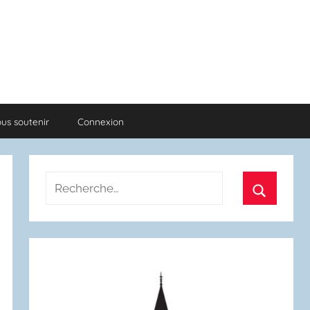
us soutenir
Connexion
Recherche
pour
Recherch
: