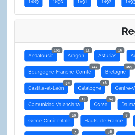
1889
1890
1891
1892
189
Re
102
11
16
Andalousie
Aragon
Asturias
A
117
105
Bourgogne-Franche-Comté
Bretagne
50
16
Castille-et-León
Catalogne
Centre-V
14
64
Comunidad Valenciana
Corse
Dalma
26
8
Grèce-Occidentale
Hauts-de-France
7
36