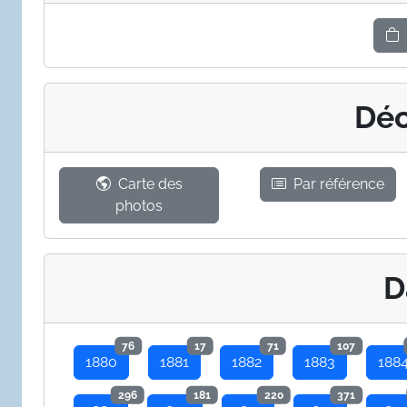
Déc
Carte des
Par référence
photos
D
76
17
71
107
1880
1881
1882
1883
188
296
181
220
371