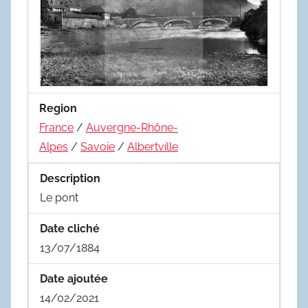
Region
France
/
Auvergne-Rhône-
Alpes
/
Savoie
/
Albertville
Description
Le pont
Date cliché
13/07/1884
Date ajoutée
14/02/2021