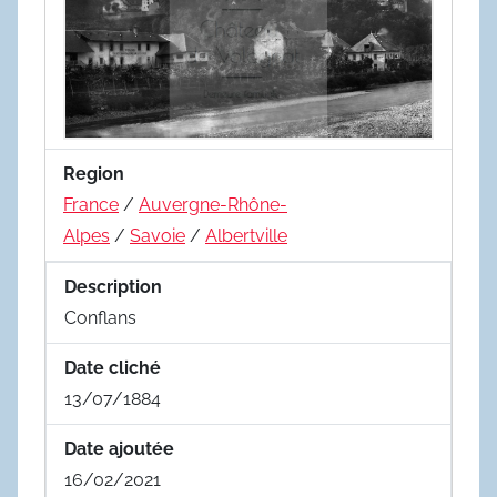
Region
France
/
Auvergne-Rhône-
Alpes
/
Savoie
/
Albertville
Description
Conflans
Date cliché
13/07/1884
Date ajoutée
16/02/2021