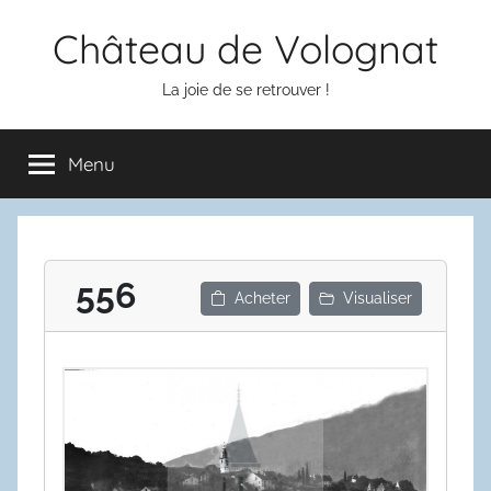
Aller
Château de Volognat
au
contenu
La joie de se retrouver !
Menu
556
Acheter
Visualiser