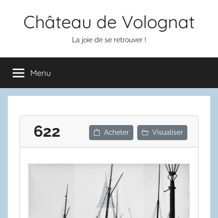
Aller
Château de Volognat
au
contenu
La joie de se retrouver !
Menu
622
Acheter
Visualiser