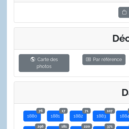
Déc
Carte des
Par référence
photos
D
76
17
71
107
1880
1881
1882
1883
188
296
181
220
371