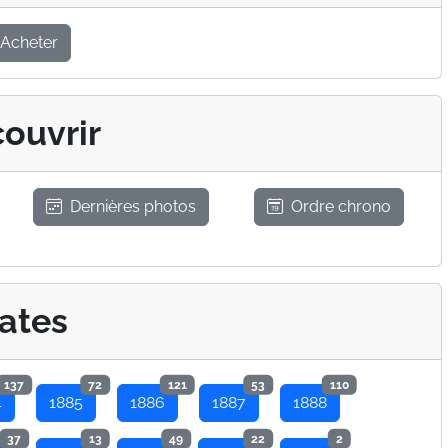
Acheter
ouvrir
Dernières photos
Ordre chrono
ates
137
72
121
53
110
4
1885
1886
1887
1888
37
13
49
22
2