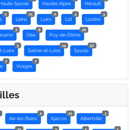
Haute-Savoie
Hautes Alpes
Hérault
2
21
0
4
3
s
Leiria
Loire
Lot
Lozère
7
8
26
avarre
Oise
Puy-de-Dôme
5
14
57
t-Loire
Saône-et-Loire
Savoie
7
7
se
Vosges
illes
2
22
3
Aix-les-Bains
Ajaccio
Albertville
15
3
2
1