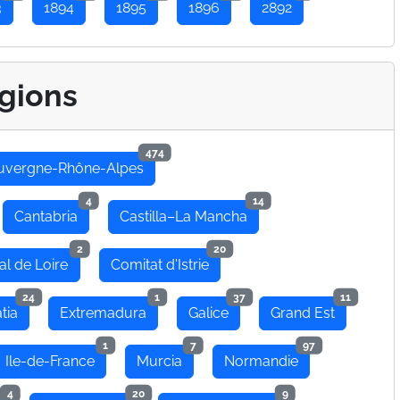
3
1894
1895
1896
2892
gions
474
uvergne-Rhône-Alpes
4
14
Cantabria
Castilla–La Mancha
2
20
al de Loire
Comitat d'Istrie
24
1
37
11
tia
Extremadura
Galice
Grand Est
1
7
97
Ile-de-France
Murcia
Normandie
4
20
9