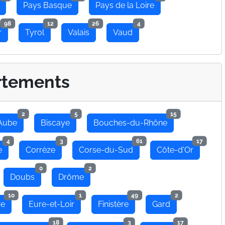
Pays Basque
Pays de la Loire
98
12
26
4
r
Tyrol
Valais
Vaud
rtements
2
5
15
Aube
Biscaye
Bouches-du-Rhône
4
3
61
17
e
Corrèze
Corse-du-Sud
Côte-d'Or
0
2
Doubs
Drôme
10
1
49
2
re
Eure-et-Loir
Finistère
Gard
18
3
17