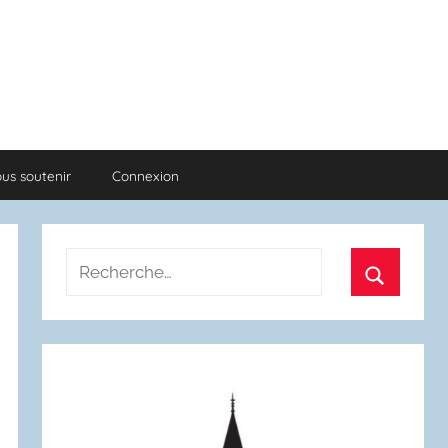
us soutenir
Connexion
Recherche
pour
Recherch
: