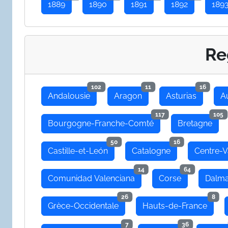
1889
1890
1891
1892
189
Re
102
11
16
Andalousie
Aragon
Asturias
A
117
105
Bourgogne-Franche-Comté
Bretagne
50
16
Castille-et-León
Catalogne
Centre-V
14
64
Comunidad Valenciana
Corse
Dalma
26
8
Grèce-Occidentale
Hauts-de-France
7
36