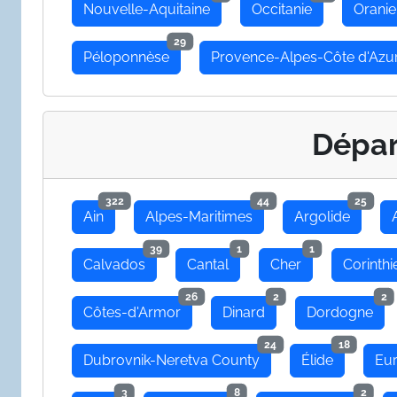
Nouvelle-Aquitaine
Occitanie
Oranie
29
Péloponnèse
Provence-Alpes-Côte d'Azu
Dépa
322
44
25
Ain
Alpes-Maritimes
Argolide
39
1
1
Calvados
Cantal
Cher
Corinthi
26
2
2
Côtes-d'Armor
Dinard
Dordogne
24
18
Dubrovnik-Neretva County
Élide
Eu
3
8
2