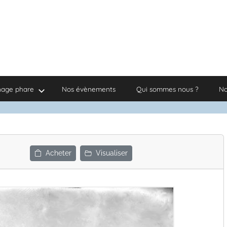
nage phare
Nos évènements
Qui sommes nous ?
No
Acheter
Visualiser