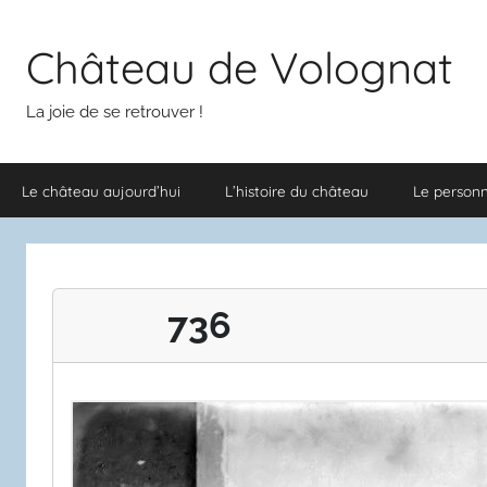
Aller
au
Château de Volognat
contenu
La joie de se retrouver !
Le château aujourd’hui
L’histoire du château
Le person
736