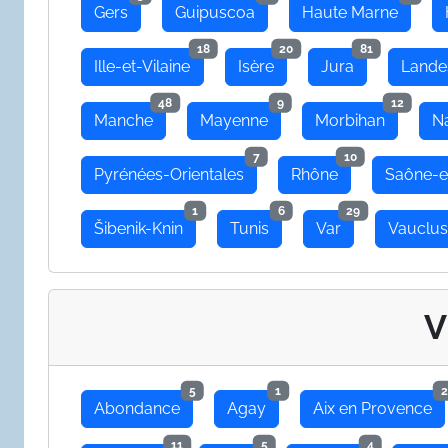
Gers
Guipuscoa
Haute Marne
18
20
81
Ille-et-Vilaine
Isère
Jura
Lande
48
9
12
Manche
Mayenne
Morbihan
N
7
10
Pyrénées-Orientales
Rhône
Saône-e
1
6
29
Šibenik-Knin
Tunis
Var
Vauclu
V
5
1
2
Abondance
Agay
Aix en Provence
11
5
4