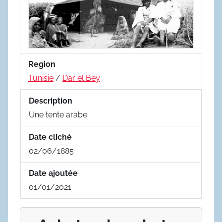
Region
Tunisie
/
Dar el Bey
Description
Une tente arabe
Date cliché
02/06/1885
Date ajoutée
01/01/2021