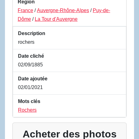
Region
France
/
Auvergne-Rhône-Alpes
/
Puy-de-
Dôme
/
La Tour d'Auvergne
Description
rochers
Date cliché
02/09/1885
Date ajoutée
02/01/2021
Mots clés
Rochers
Acheter des photos