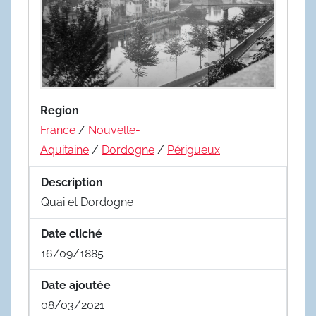
Region
France
/
Nouvelle-
Aquitaine
/
Dordogne
/
Périgueux
Description
Quai et Dordogne
Date cliché
16/09/1885
Date ajoutée
08/03/2021