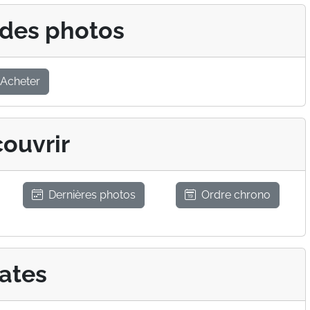
 des photos
Acheter
ouvrir
Dernières photos
Ordre chrono
ates