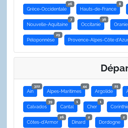
26
8
Grèce-Occidentale
Hauts-de-France
7
36
Nouvelle-Aquitaine
Occitanie
Oranie
29
Péloponnèse
Provence-Alpes-Côte d'Azu
Dépa
322
44
25
Ain
Alpes-Maritimes
Argolide
39
1
1
Calvados
Cantal
Cher
Corinthi
26
2
2
Côtes-d'Armor
Dinard
Dordogne