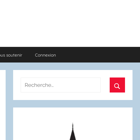
us soutenir
Connexion
Recherche
pour
Recherch
: