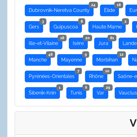
24
18
Dubrovnik-Neretva County
Élide
Eu
3
8
2
Gers
Guipuscoa
Haute Marne
18
20
81
Ille-et-Vilaine
Isère
Jura
Lande
48
9
12
Manche
Mayenne
Morbihan
N
7
10
Pyrénées-Orientales
Rhône
Saône-e
1
6
29
Šibenik-Knin
Tunis
Var
Vauclu
V