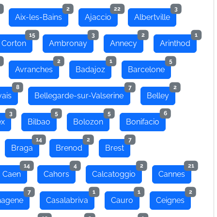
2
22
3
Aix-les-Bains
Ajaccio
Albertville
15
3
2
1
 Corton
Ambronay
Annecy
Arinthod
2
1
5
Avranches
Badajoz
Barcelone
8
7
2
ais
Bellegarde-sur-Valserine
Belley
3
5
5
6
ex
Bilbao
Bolozon
Bonifacio
14
2
7
Braga
Brenod
Brest
14
4
2
21
Caen
Cahors
Calcatoggio
Cannes
7
1
1
2
hagene
Casalabriva
Cauro
Ceignes