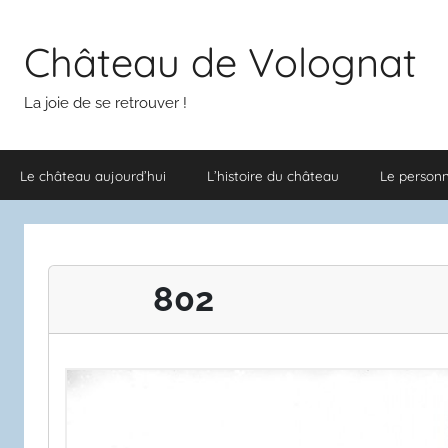
Aller
au
Château de Volognat
contenu
La joie de se retrouver !
Le château aujourd’hui
L’histoire du château
Le person
802