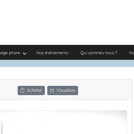
nage phare
Nos évènements
Qui sommes nous ?
No
Acheter
Visualiser