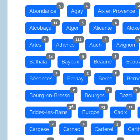
5
1
2
Abondance
Agay
Aix en Provence
11
5
4
Alcobaça
Alger
Alicante
Aloxe
9
112
3
3
Arles
Athènes
Auch
Avignon
14
9
2
Bathala
Bayeux
Beaune
Beauv
2
3
6
Bénonces
Bernay
Berne
Bern
2
1
1
Bourg-en-Bresse
Bourges
Bozel
36
13
11
Brides-les-Bains
Burgos
Cadix
2
1
3
Cargese
Carnac
Carteret
Cart