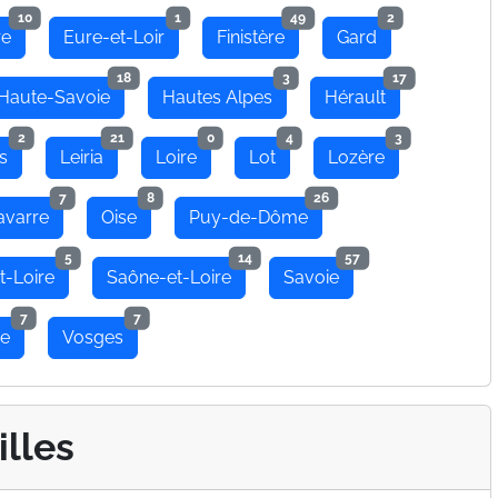
10
1
49
2
re
Eure-et-Loir
Finistère
Gard
18
3
17
Haute-Savoie
Hautes Alpes
Hérault
2
21
0
4
3
s
Leiria
Loire
Lot
Lozère
7
8
26
avarre
Oise
Puy-de-Dôme
5
14
57
t-Loire
Saône-et-Loire
Savoie
7
7
se
Vosges
illes