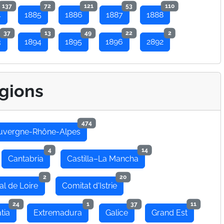
137
72
121
53
110
4
1885
1886
1887
1888
37
13
49
22
2
3
1894
1895
1896
2892
gions
474
uvergne-Rhône-Alpes
4
14
Cantabria
Castilla–La Mancha
2
20
al de Loire
Comitat d'Istrie
24
1
37
11
tia
Extremadura
Galice
Grand Est