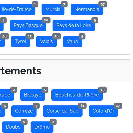
1
7
97
Ile-de-France
Murcia
Normandie
4
20
9
Pays Basque
Pays de la Loire
98
12
26
4
r
Tyrol
Valais
Vaud
rtements
2
5
15
Aube
Biscaye
Bouches-du-Rhône
4
3
61
17
e
Corrèze
Corse-du-Sud
Côte-d'Or
0
2
Doubs
Drôme