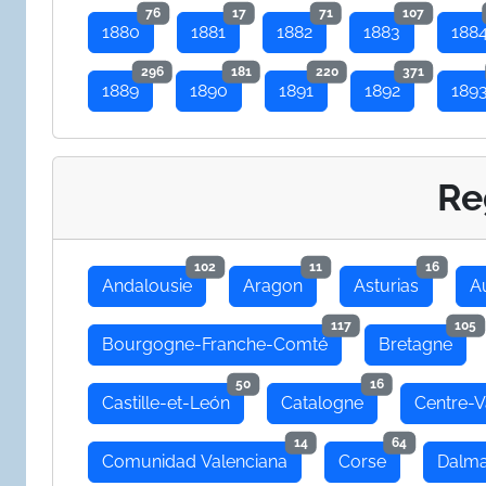
76
17
71
107
1880
1881
1882
1883
188
296
181
220
371
1889
1890
1891
1892
189
Re
102
11
16
Andalousie
Aragon
Asturias
A
117
105
Bourgogne-Franche-Comté
Bretagne
50
16
Castille-et-León
Catalogne
Centre-V
14
64
Comunidad Valenciana
Corse
Dalma