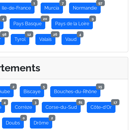
1
7
97
Ile-de-France
Murcia
Normandie
4
20
9
Pays Basque
Pays de la Loire
98
12
26
4
r
Tyrol
Valais
Vaud
rtements
2
5
15
Aube
Biscaye
Bouches-du-Rhône
4
3
61
17
e
Corrèze
Corse-du-Sud
Côte-d'Or
0
2
Doubs
Drôme