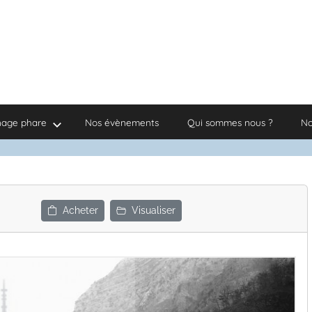
nage phare
Nos évènements
Qui sommes nous ?
No
Acheter
Visualiser