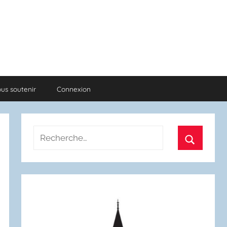
us soutenir
Connexion
Recherche
pour
Recherch
: