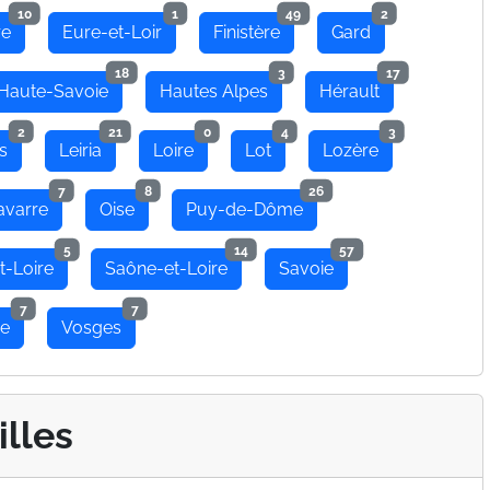
10
1
49
2
re
Eure-et-Loir
Finistère
Gard
18
3
17
Haute-Savoie
Hautes Alpes
Hérault
2
21
0
4
3
s
Leiria
Loire
Lot
Lozère
7
8
26
avarre
Oise
Puy-de-Dôme
5
14
57
t-Loire
Saône-et-Loire
Savoie
7
7
se
Vosges
illes