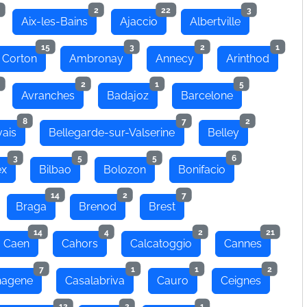
2
22
3
Aix-les-Bains
Ajaccio
Albertville
15
3
2
1
 Corton
Ambronay
Annecy
Arinthod
2
1
5
Avranches
Badajoz
Barcelone
8
7
2
ais
Bellegarde-sur-Valserine
Belley
3
5
5
6
ex
Bilbao
Bolozon
Bonifacio
14
2
7
Braga
Brenod
Brest
14
4
2
21
Caen
Cahors
Calcatoggio
Cannes
7
1
1
2
hagene
Casalabriva
Cauro
Ceignes
12
2
1