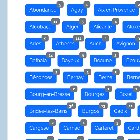
5
1
2
Abondance
Agay
Aix en Provence
11
5
4
Alcobaça
Alger
Alicante
Aloxe
9
112
3
3
Arles
Athènes
Auch
Avignon
14
9
2
Bathala
Bayeux
Beaune
Beauv
2
3
6
Bénonces
Bernay
Berne
Bern
2
1
1
Bourg-en-Bresse
Bourges
Bozel
36
13
11
Brides-les-Bains
Burgos
Cadix
2
1
3
Cargese
Carnac
Carteret
Cart
3
5
3