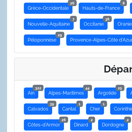
26
8
Grèce-Occidentale
Hauts-de-France
7
36
Nouvelle-Aquitaine
Occitanie
Oranie
29
Péloponnèse
Provence-Alpes-Côte d'Azu
Dépa
322
44
25
Ain
Alpes-Maritimes
Argolide
39
1
1
Calvados
Cantal
Cher
Corinthi
26
2
2
Côtes-d'Armor
Dinard
Dordogne