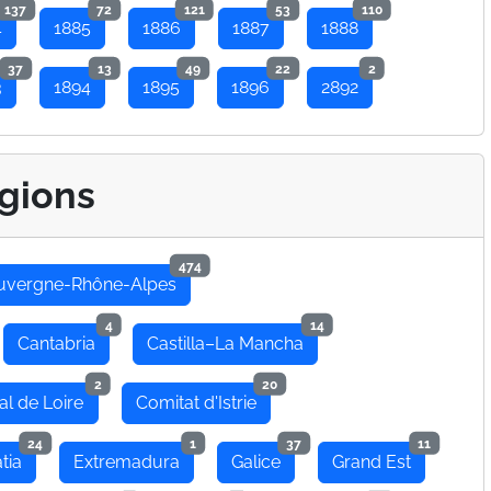
137
72
121
53
110
4
1885
1886
1887
1888
37
13
49
22
2
3
1894
1895
1896
2892
gions
474
uvergne-Rhône-Alpes
4
14
Cantabria
Castilla–La Mancha
2
20
al de Loire
Comitat d'Istrie
24
1
37
11
tia
Extremadura
Galice
Grand Est