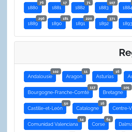
76
17
71
107
1880
1881
1882
1883
188
296
181
220
371
1889
1890
1891
1892
189
Re
102
11
16
Andalousie
Aragon
Asturias
A
117
105
Bourgogne-Franche-Comté
Bretagne
50
16
Castille-et-León
Catalogne
Centre-V
14
64
Comunidad Valenciana
Corse
Dalma