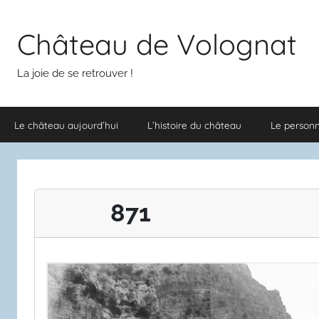
Aller
au
Château de Volognat
contenu
La joie de se retrouver !
Le château aujourd’hui
L’histoire du château
Le person
871