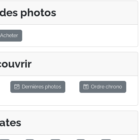
 des photos
Acheter
ouvrir
Dernières photos
Ordre chrono
ates