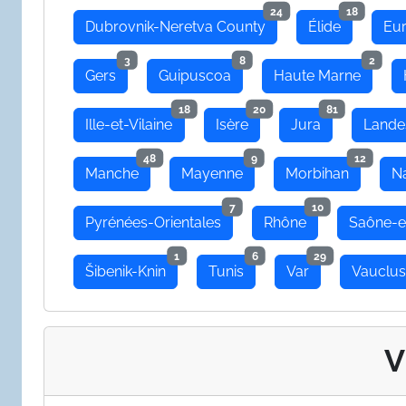
24
18
Dubrovnik-Neretva County
Élide
Eu
3
8
2
Gers
Guipuscoa
Haute Marne
18
20
81
Ille-et-Vilaine
Isère
Jura
Lande
48
9
12
Manche
Mayenne
Morbihan
N
7
10
Pyrénées-Orientales
Rhône
Saône-e
1
6
29
Šibenik-Knin
Tunis
Var
Vauclu
V