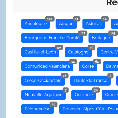
Re
102
11
16
Andalousie
Aragon
Asturias
A
117
105
Bourgogne-Franche-Comté
Bretagne
50
16
Castille-et-León
Catalogne
Centre-V
14
64
Comunidad Valenciana
Corse
Dalma
26
8
Grèce-Occidentale
Hauts-de-France
7
36
Nouvelle-Aquitaine
Occitanie
Oranie
29
Péloponnèse
Provence-Alpes-Côte d'Azu