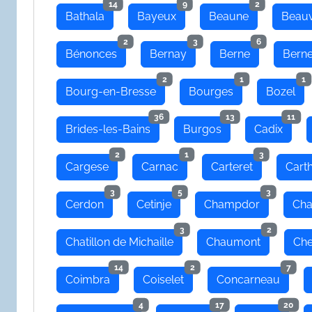
14
9
2
Bathala
Bayeux
Beaune
Beauv
2
3
6
Bénonces
Bernay
Berne
Bern
2
1
1
Bourg-en-Bresse
Bourges
Bozel
36
13
11
Brides-les-Bains
Burgos
Cadix
2
1
3
Cargese
Carnac
Carteret
Cart
3
5
3
Cerdon
Cetinje
Champdor
Cha
3
2
Chatillon de Michaille
Chaumont
Che
14
2
7
Coimbra
Coiselet
Concarneau
4
17
20