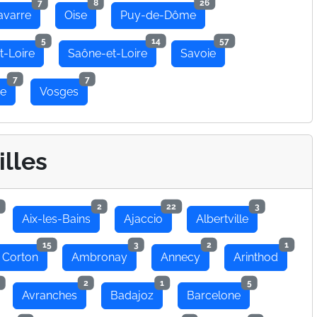
7
8
26
avarre
Oise
Puy-de-Dôme
5
14
57
t-Loire
Saône-et-Loire
Savoie
7
7
se
Vosges
illes
2
22
3
Aix-les-Bains
Ajaccio
Albertville
15
3
2
1
 Corton
Ambronay
Annecy
Arinthod
2
1
5
Avranches
Badajoz
Barcelone