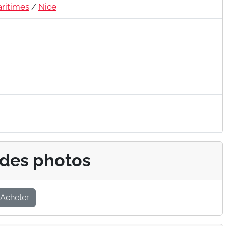
ritimes
/
Nice
 des photos
Acheter