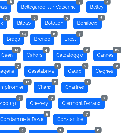
8
7
2
ais
Bellegarde-sur-Valserine
Belley
3
5
5
6
ex
Bilbao
Bolozon
Bonifacio
14
2
7
Braga
Brenod
Brest
14
4
2
21
Caen
Cahors
Calcatoggio
Cannes
7
1
1
2
hagene
Casalabriva
Cauro
Ceignes
12
2
1
mpfromier
Charix
Chartres
7
7
2
rbourg
Chezery
Clermont Férrand
5
7
Condamine la Doye
Constantine
4
1
6