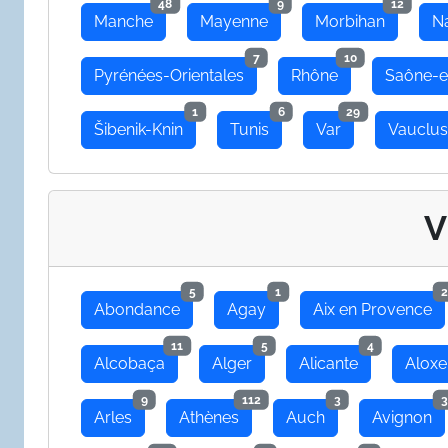
48
9
12
Manche
Mayenne
Morbihan
N
7
10
Pyrénées-Orientales
Rhône
Saône-e
1
6
29
Šibenik-Knin
Tunis
Var
Vauclu
V
5
1
2
Abondance
Agay
Aix en Provence
11
5
4
Alcobaça
Alger
Alicante
Aloxe
9
112
3
3
Arles
Athènes
Auch
Avignon