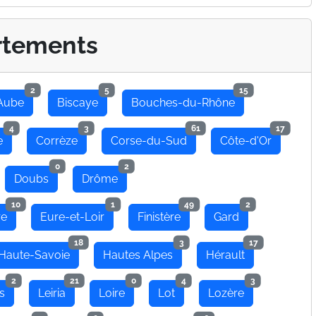
rtements
2
5
15
Aube
Biscaye
Bouches-du-Rhône
4
3
61
17
e
Corrèze
Corse-du-Sud
Côte-d'Or
0
2
Doubs
Drôme
10
1
49
2
re
Eure-et-Loir
Finistère
Gard
18
3
17
Haute-Savoie
Hautes Alpes
Hérault
2
21
0
4
3
s
Leiria
Loire
Lot
Lozère