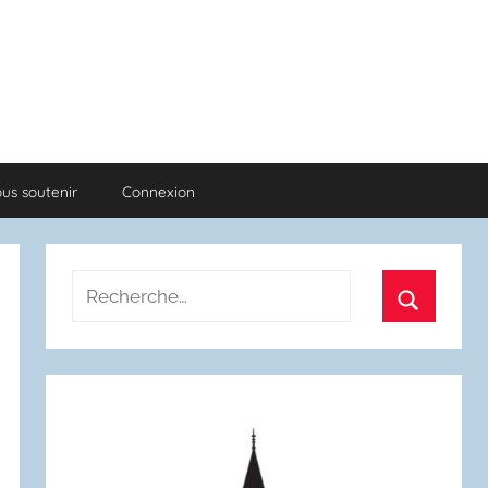
us soutenir
Connexion
Recherche
pour
Recherch
: