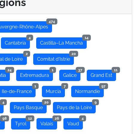
gions
474
uvergne-Rhône-Alpes
4
14
Cantabria
Castilla–La Mancha
2
20
al de Loire
Comitat d'Istrie
24
1
37
11
tia
Extremadura
Galice
Grand Est
1
7
97
Ile-de-France
Murcia
Normandie
4
20
9
Pays Basque
Pays de la Loire
98
12
26
4
r
Tyrol
Valais
Vaud