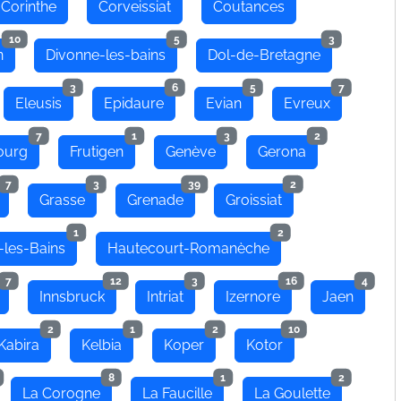
Corinthe
Corveissiat
Coutances
10
5
3
n
Divonne-les-bains
Dol-de-Bretagne
3
6
5
7
Eleusis
Epidaure
Evian
Evreux
7
1
3
2
ourg
Frutigen
Genève
Gerona
7
3
39
2
Grasse
Grenade
Groissiat
1
2
-les-Bains
Hautecourt-Romanèche
7
12
3
16
4
Innsbruck
Intriat
Izernore
Jaen
2
1
2
10
Kabira
Kelbia
Koper
Kotor
8
1
2
La Corogne
La Faucille
La Goulette