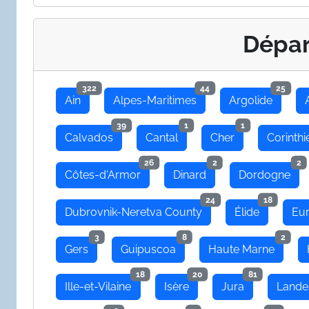
Dépa
322
44
25
Ain
Alpes-Maritimes
Argolide
39
1
1
Calvados
Cantal
Cher
Corinthi
26
2
2
Côtes-d'Armor
Dinard
Dordogne
24
18
Dubrovnik-Neretva County
Élide
Eu
3
8
2
Gers
Guipuscoa
Haute Marne
18
20
81
Ille-et-Vilaine
Isère
Jura
Lande