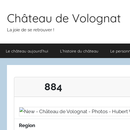
Aller
au
Château de Volognat
contenu
La joie de se retrouver !
Le château aujourd’hui
L’histoire du château
Le person
884
Region