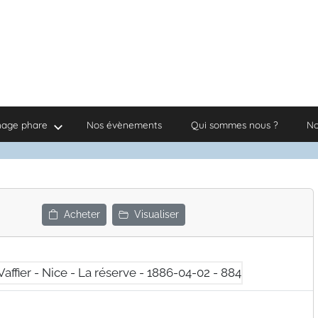
nage phare
Nos évènements
Qui sommes nous ?
No
Acheter
Visualiser