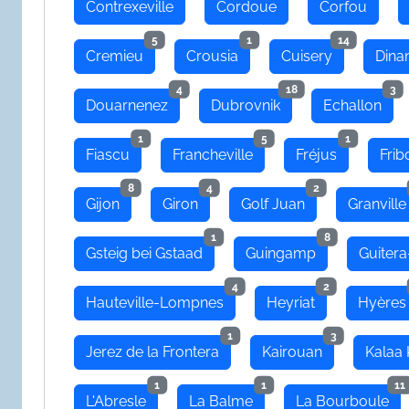
Contrexeville
Cordoue
Corfou
5
1
14
Cremieu
Crousia
Cuisery
Dina
4
18
3
Douarnenez
Dubrovnik
Echallon
1
5
1
Fiascu
Francheville
Fréjus
Frib
8
4
2
Gijon
Giron
Golf Juan
Granville
1
8
Gsteig bei Gstaad
Guingamp
Guitera
4
2
Hauteville-Lompnes
Heyriat
Hyères
1
3
Jerez de la Frontera
Kairouan
Kalaa 
1
1
11
L'Abresle
La Balme
La Bourboule