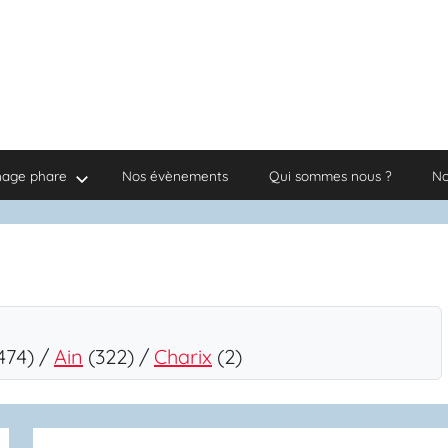
nage phare
Nos évènements
Qui sommes nous ?
No
474) /
Ain
(322) /
Charix
(2)