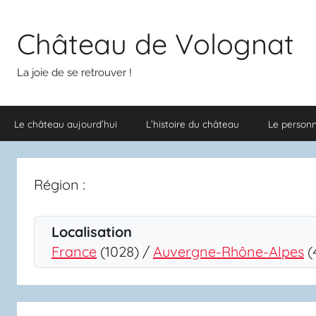
Aller
au
Château de Volognat
contenu
La joie de se retrouver !
Le château aujourd’hui
L’histoire du château
Le person
Région :
Localisation
France
(1028) /
Auvergne-Rhône-Alpes
(