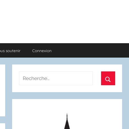
us soutenir
Connexion
Recherche
pour
Recherch
: