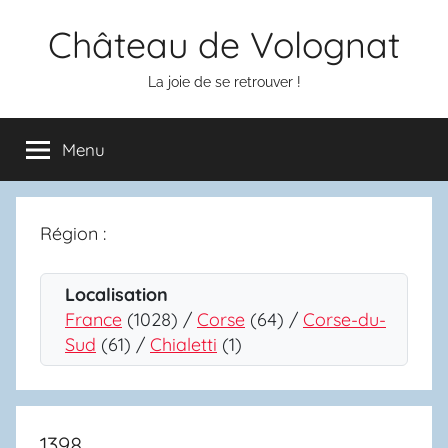
Aller
Château de Volognat
au
contenu
La joie de se retrouver !
Menu
Région :
Localisation
France
(1028) /
Corse
(64) /
Corse-du-
Sud
(61) /
Chialetti
(1)
1398