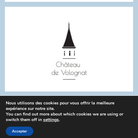
:
Nous utilisons des cookies pour vous offrir la meilleure
WordPress Theme: Donovan by ThemeZee.
expérience sur notre site.
You can find out more about which cookies we are using or
switch them off in
settings
.
Politique de confidentialité
Accepter