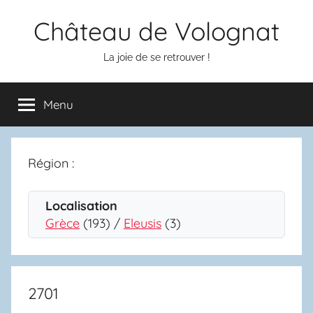
Aller
Château de Volognat
au
contenu
La joie de se retrouver !
Menu
Région :
Localisation
Grèce
(193) /
Eleusis
(3)
2701