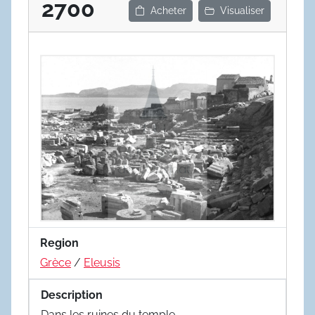
2700
Acheter
Visualiser
Region
Grèce
/
Eleusis
Description
Dans les ruines du temple