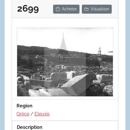
2699
Acheter
Visualiser
Region
Grèce
/
Eleusis
Description