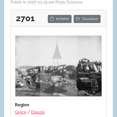
Publié le
2026-03-19
par
Régis Dulauroy
2701
Acheter
Visualiser
Region
Grèce
/
Eleusis