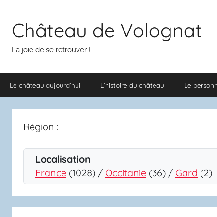
Aller
au
Château de Volognat
contenu
La joie de se retrouver !
Le château aujourd’hui
L’histoire du château
Le person
Région :
Localisation
France
(1028) /
Occitanie
(36) /
Gard
(2)