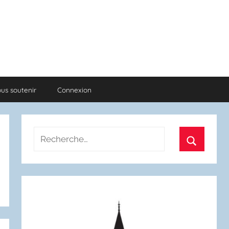
us soutenir
Connexion
Recherche
pour
Recherch
: