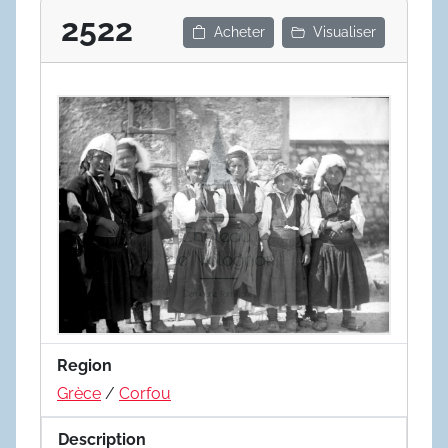
2522
Acheter
Visualiser
Region
Grèce
/
Corfou
Description