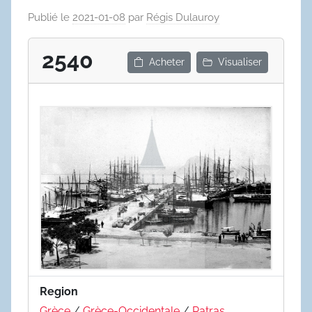
Publié le
2021-01-08
par
Régis Dulauroy
2540
Acheter
Visualiser
Region
Grèce
/
Grèce-Occidentale
/
Patras