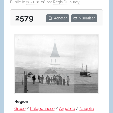
Publié le
2021-01-08
par
Régis Dulauroy
2579
Acheter
Visualiser
Region
Grèce
/
Péloponnèse
/
Argolide
/
Nauplie