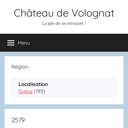
Aller
Château de Volognat
au
contenu
La joie de se retrouver !
Menu
Région :
Localisation
Grèce
(193)
2579