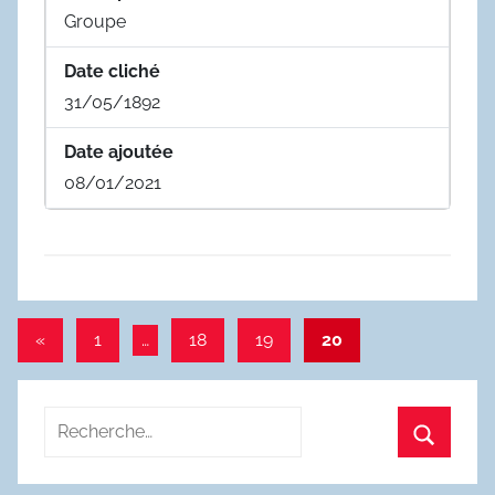
Groupe
Date cliché
31/05/1892
Date ajoutée
08/01/2021
Pagination
Publications
«
1
…
18
19
20
précédentes
des
publications
Recherche
pour
Recherc
: