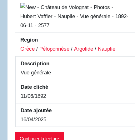
Region
Grèce
/
Péloponnèse
/
Argolide
/
Nauplie
Description
Vue générale
Date cliché
11/06/1892
Date ajoutée
16/04/2025
Continuer la lecture