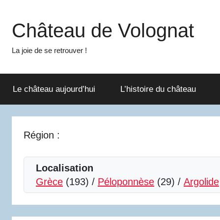
Aller
au
Château de Volognat
contenu
La joie de se retrouver !
Le château aujourd’hui
L’histoire du château
Région :
Localisation
Grèce
(193) /
Péloponnèse
(29) /
Argolide