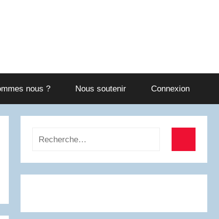
ommes nous ?
Nous soutenir
Connexion
Recherche
pour
Recherch
: