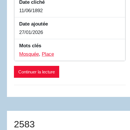
Date cliché
11/06/1892
Date ajoutée
27/01/2026
Mots clés
Mosquée
,
Place
Continuer la lecture
2583