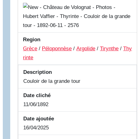
Region
Grèce
/
Péloponnèse
/
Argolide
/
Tirynthe
/
Thy
rinte
Description
Couloir de la grande tour
Date cliché
11/06/1892
Date ajoutée
16/04/2025