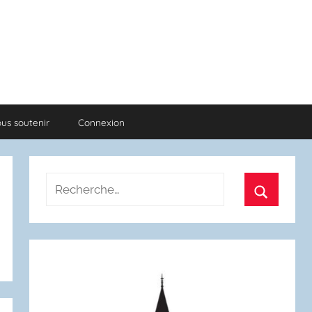
us soutenir
Connexion
Recherche
pour
Recherch
: