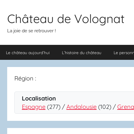
Aller
au
Château de Volognat
contenu
La joie de se retrouver !
Le château aujourd’hui
L’histoire du château
Le person
Région :
Localisation
Espagne
(277) /
Andalousie
(102) /
Gren