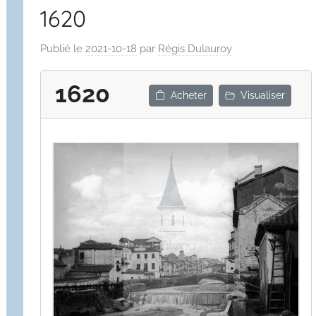
1620
Publié le
2021-10-18
par
Régis Dulauroy
1620
Acheter
Visualiser