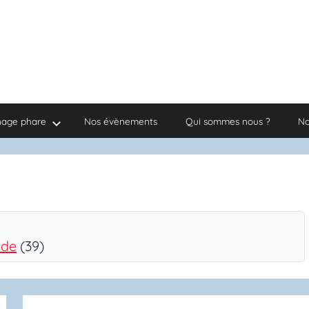
nage phare
Nos évènements
Qui sommes nous ?
No
ade
(39)