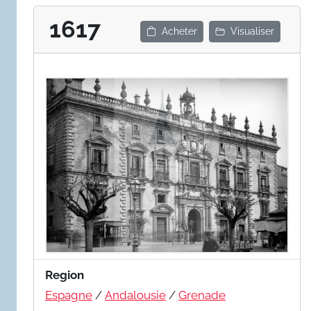
1617
Acheter
Visualiser
Region
Espagne
/
Andalousie
/
Grenade