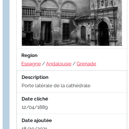
Region
Espagne
/
Andalousie
/
Grenade
Description
Porte latérale de la cathédrale
Date cliché
12/04/1889
Date ajoutée
18/10/2021