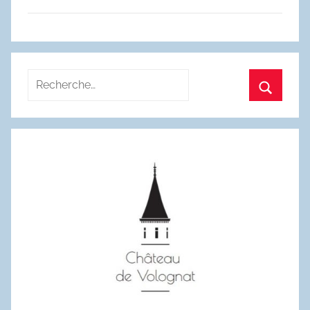
Recherche
pour
Recherc
: