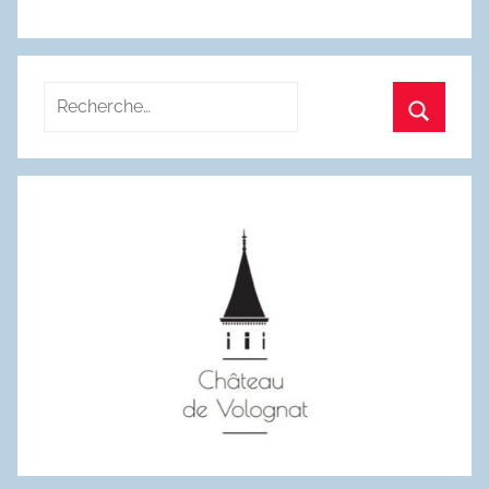
Recherche
pour
Recherc
: