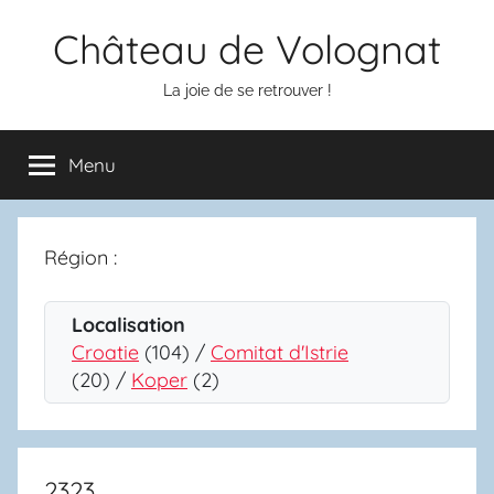
Aller
Château de Volognat
au
contenu
La joie de se retrouver !
Menu
Région :
Localisation
Croatie
(104) /
Comitat d'Istrie
(20) /
Koper
(2)
2323