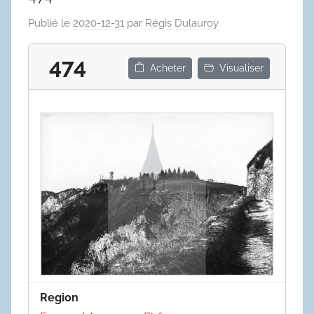
Publié le
2020-12-31
par
Régis Dulauroy
474
Acheter
Visualiser
Region