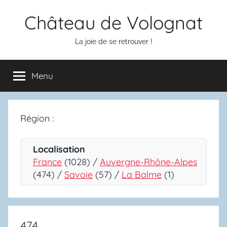
Aller
Château de Volognat
au
contenu
La joie de se retrouver !
Menu
Région :
Localisation
France
(1028) /
Auvergne-Rhône-Alpes
(474) /
Savoie
(57) /
La Balme
(1)
474