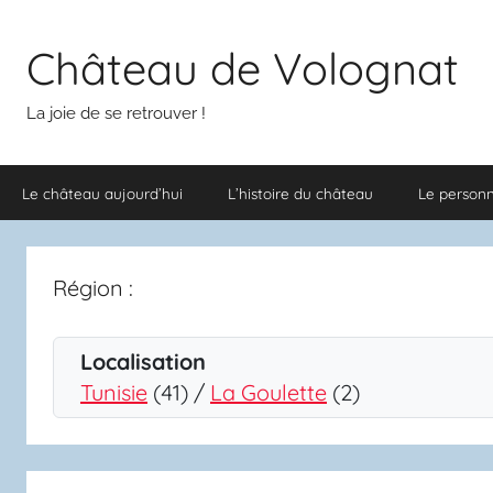
Aller
au
Château de Volognat
contenu
La joie de se retrouver !
Le château aujourd’hui
L’histoire du château
Le person
Région :
Localisation
Tunisie
(41) /
La Goulette
(2)