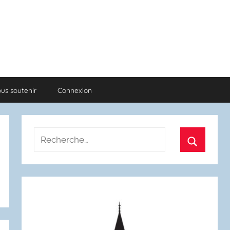
us soutenir
Connexion
Recherche
pour
Recherch
: