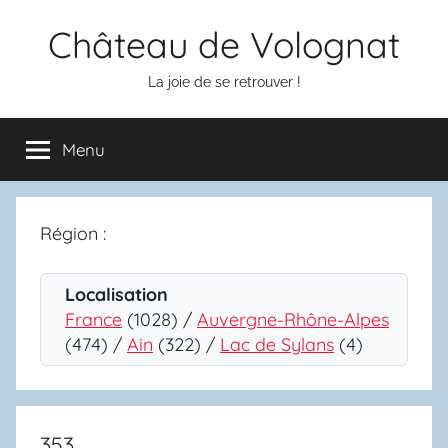
Aller
Château de Volognat
au
contenu
La joie de se retrouver !
Menu
Région :
Localisation
France
(1028) /
Auvergne-Rhône-Alpes
(474) /
Ain
(322) /
Lac de Sylans
(4)
353