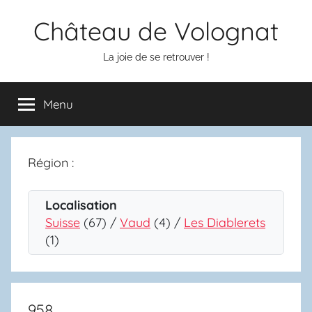
Aller
Château de Volognat
au
contenu
La joie de se retrouver !
Menu
Région :
Localisation
Suisse
(67) /
Vaud
(4) /
Les Diablerets
(1)
958