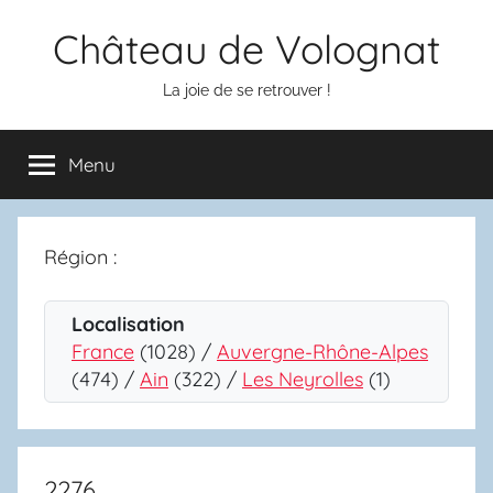
Aller
Château de Volognat
au
contenu
La joie de se retrouver !
Menu
Région :
Localisation
France
(1028) /
Auvergne-Rhône-Alpes
(474) /
Ain
(322) /
Les Neyrolles
(1)
2276