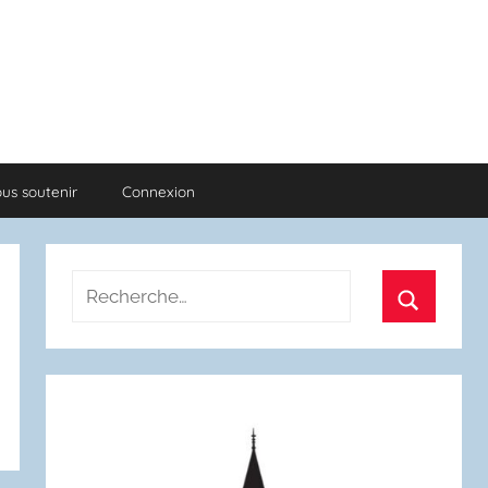
us soutenir
Connexion
Recherche
pour
Recherch
: