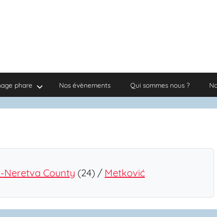
nage phare
Nos évènements
Qui sommes nous ?
No
-Neretva County
(24) /
Metković