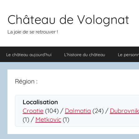
Aller
au
Château de Volognat
contenu
La joie de se retrouver !
Le château aujourd’hui
L’histoire du château
Le person
Région :
Localisation
Croatie
(104) /
Dalmatia
(24) /
Dubrovnik
(1) /
Metkovic
(1)