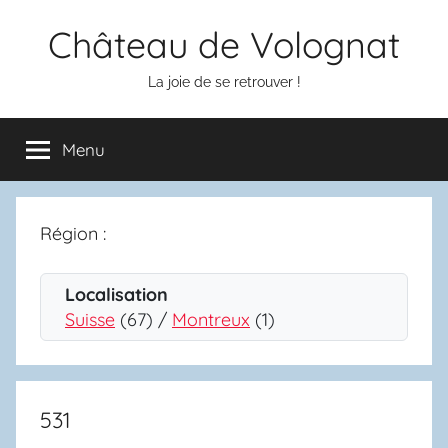
Aller
Château de Volognat
au
contenu
La joie de se retrouver !
Menu
Région :
Localisation
Suisse
(67) /
Montreux
(1)
531