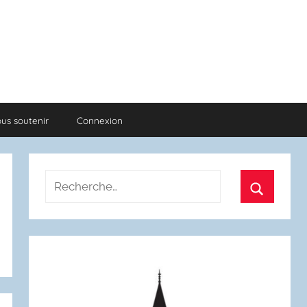
us soutenir
Connexion
Recherche
pour
Recherch
: