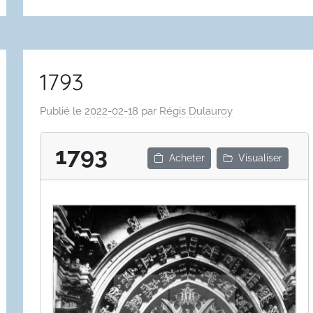
1793
Publié le
2022-02-18
par
Régis Dulauroy
1793
Acheter
Visualiser