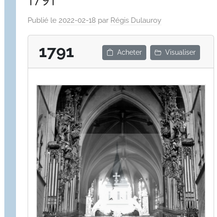
Publié le
2022-02-18
par
Régis Dulauroy
1791
Acheter
Visualiser