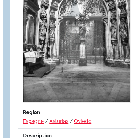
Region
Espagne
/
Asturias
/
Oviedo
Description