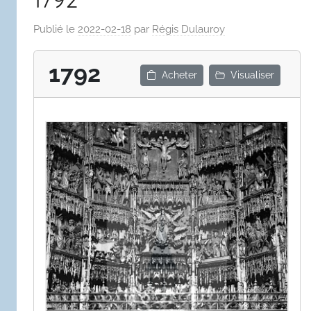
Publié le
2022-02-18
par
Régis Dulauroy
1792
Acheter
Visualiser