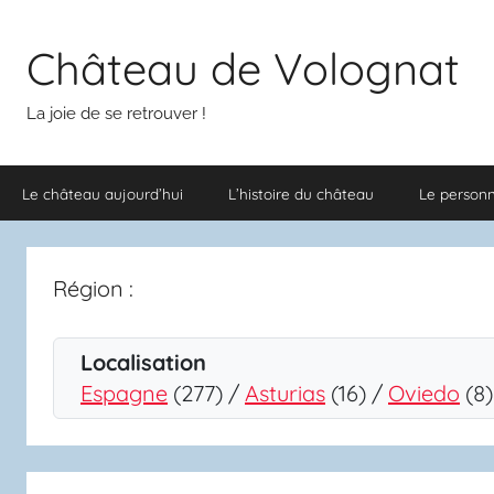
Aller
au
Château de Volognat
contenu
La joie de se retrouver !
Le château aujourd’hui
L’histoire du château
Le person
Région :
Localisation
Espagne
(277) /
Asturias
(16) /
Oviedo
(8)