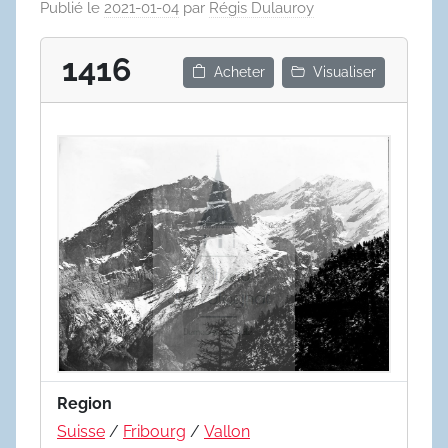
Publié le
2021-01-04
par
Régis Dulauroy
1416
Acheter
Visualiser
Region
Suisse
/
Fribourg
/
Vallon