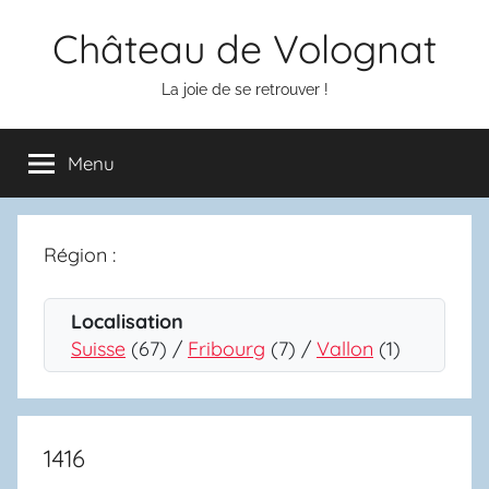
Aller
Château de Volognat
au
contenu
La joie de se retrouver !
Menu
Région :
Localisation
Suisse
(67) /
Fribourg
(7) /
Vallon
(1)
1416