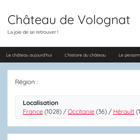
Aller
au
Château de Volognat
contenu
La joie de se retrouver !
Le château aujourd’hui
L’histoire du château
Le person
Région :
Localisation
France
(1028) /
Occitanie
(36) /
Hérault
(