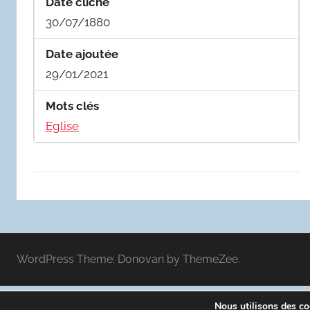
Date cliché
30/07/1880
Date ajoutée
29/01/2021
Mots clés
Eglise
WordPress Theme: Donovan by ThemeZee.
Nous utilisons des coo
Politique de confidentialité