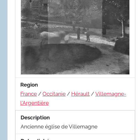
Region
France
/
Occitanie
/
Hérault
/
Villemagne-
l'Argentière
Description
Ancienne église de Villemagne