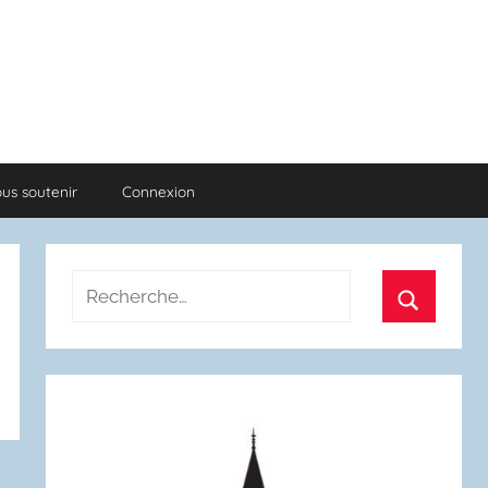
us soutenir
Connexion
Recherche
pour
Recherch
: