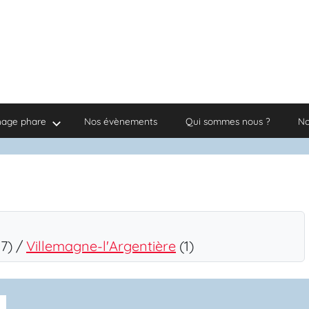
nage phare
Nos évènements
Qui sommes nous ?
No
17) /
Villemagne-l'Argentière
(1)