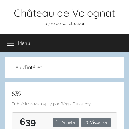
Aller
Château de Volognat
au
contenu
La joie de se retrouver !
Menu
Lieu d'intérêt :
639
Publié le
2022-04-17
par
Régis Dulauroy
639
Acheter
Visualiser