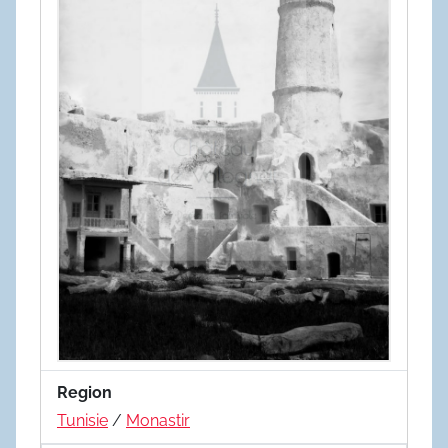
Region
Tunisie
/
Monastir