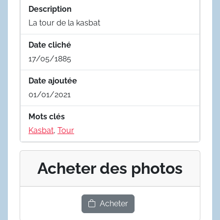
Description
La tour de la kasbat
Date cliché
17/05/1885
Date ajoutée
01/01/2021
Mots clés
Kasbat
,
Tour
Acheter des photos
Acheter