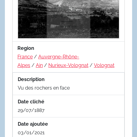
Region
France
/
Auvergne-Rhône-
Alpes
/
Ain
/
Nurieux-Volognat
/
Volognat
Description
Vu des rochers en face
Date cliché
29/07/1887
Date ajoutée
03/01/2021